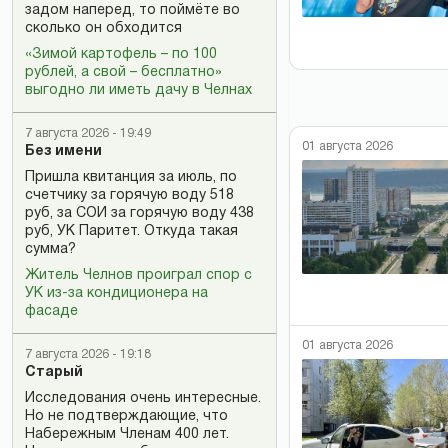
задом наперед, то поймёте во
сколько он обходится
«Зимой картофель – по 100
рублей, а свой – бесплатно»
выгодно ли иметь дачу в Челнах
7 августа 2026 - 19:49
01 августа 2026
Без имени
Пришла квитанция за июль, по
счетчику за горячую воду 518
руб, за СОИ за горячую воду 438
руб, УК Паритет. Откуда такая
сумма?
Житель Челнов проиграл спор с
УК из-за кондиционера на
фасаде
01 августа 2026
7 августа 2026 - 19:18
Старый
Исследования очень интересные.
Но не подтверждающие, что
Набережным Членам 400 лет.