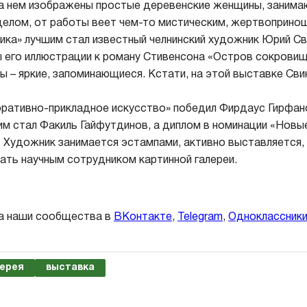
на нем изображены простые деревенские женщины, заним
елом, от работы веет чем-то мистическим, жертвоприно
ика» лучшим стал известный челнинский художник Юрий Св
 его иллюстрации к роману Стивенсона «Остров сокровищ
ы – яркие, запоминающиеся. Кстати, на этой выставке Сви
ративно-прикладное искусство» победил Фирдаус Гирфано
им стал Факиль Гайфутдинов, а диплом в номинации «Новые
 Художник занимается эстампами, активно выставляется, 
ть научным сотрудником картинной галереи.
а наши сообщества в
ВКонтакте
,
Telegram
,
Одноклассник
лерея
выставка