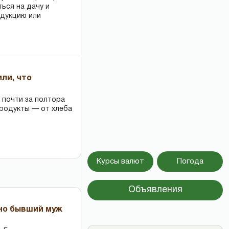
ться на дачу и
одукцию или
или, что
 почти за полтора
продукты — от хлеба
Курсы валют
Погода
Объявления
 но бывший муж