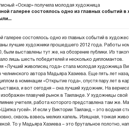
нной галерее состоялось одно из главных событий в
ли...
ой галерее состоялось одно из главных событий в художе
ваны лучшие художники прошедшего 2012 года. Работы ном
0, были выставлены тут же, на обозрение публики. Из тако
ало лишь шесть победителей и несколько дипломантов.
я «Лучший живописец года» стала молодая художница Ви
о челнинского автора Мадьяра Хазиева. Еще пять лет наз
иплом в номинации «Открытие года», спустя пару лет в ка
выставка, и вот сегодня – она лучший художник. На верни
 изображен плавучий рынок в Таиланде. У художницы свой 
лияние учителя, работа которого представлена там же. М
Щипка гусей». И если у Виктории Таиланд – это водная сти
ловно, сквозь взвесь мелких капель. Изящная, тонкая живо
екой. То у Мадьяра Хазиева – это брутальное полотно, н