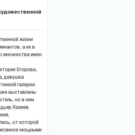
 художественной
ственной жизни
инантов, а их в
го множества имен
ктория Егорова,
ад девушка
ртинной галерее
саже выставлены
стиль, но в нем
адьяр Хазиев
хия,
пись, от которой
аписанное мощными