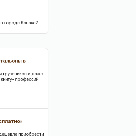
 в городе Канске?
чтальоны в
и грузовиков и даже
 книгу» профессий
есплатно»
 дешевле приобрести