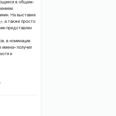
ающиеся в общем-
шением.
инин. На выставке
», а также просто
нин представлен
в, в номинации
 имена» получил
хотя и
и
.