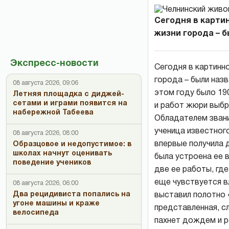
Сегодня в карти
жизни города – бы
Экспресс-новости
Сегодня в картинн
города – были наз
08 августа 2026, 09:06
этом году было 19
Летняя площадка с диджей-
сетами и играми появится на
и работ жюри выбр
набережной Табеева
Обладателем звани
ученица известног
08 августа 2026, 08:00
впервые получила д
Образцовое и недопустимое: в
школах начнут оценивать
была устроена ее 
поведение учеников
две ее работы, где
еще чувствуется в
08 августа 2026, 06:00
Два рецидивиста попались на
выставил полотно «
угоне машины и краже
представленная, с
велосипеда
пахнет дождем и р