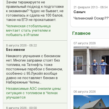
Зачем тиражируете не
правильный подход к подготовке
21 февраля 2013 - 08:54
к экзаменам? Чудес не бывает, не
Саныч
готовилась и сдала на 100 балов,
Челнинский Оскар??
такое на ЕГЭ не прокатывает.
Челнинская стобалльница
мечтает стать учителем и
Главное
побывать в Италии
07 августа 2026
8 августа 2026 - 08:22
Без имени
Никакого улучшения с бензином
нет. Многие заправки стоят без
топлива, на Татнефть тоже
постоянные перебои с бензином,
особенно с 95.Лукойл вообще
давно не поставляет бензин в
Набережные Челны...
Независимые АЗС снизили цены:
06 августа 2026
ситуация с топливом в Челнах
улучшается
8 августа 2026 - 00:00