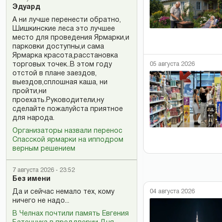
Эдуард
А ни лучше перенести обратно,
Шишкинские леса это лучшее
место для проведения Ярмарки,и
парковки доступны,и сама
Ярмарка красота,расстановка
05 августа 2026
торговых точек..В этом году
отстой в плане заездов,
выездов,сплошная каша, ни
пройти,ни
проехать.Руководители,ну
сделайте пожалуйста приятное
для народа.
Организаторы назвали перенос
Спасской ярмарки на ипподром
верным решением
7 августа 2026 - 23:52
Без имени
04 августа 2026
Да и сейчас немало тех, кому
ничего не надо...
В Челнах почтили память Евгения