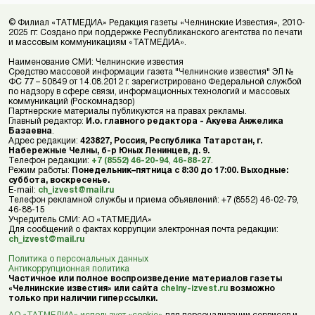
© Филиал «ТАТМЕДИА» Редакция газеты «Челнинские Известия», 2010-
2025 гг. Создано при поддержке Республиканского агентства по печати
и массовым коммуникациям «ТАТМЕДИА».
Наименование СМИ: Челнинские известия
Средство массовой информации газета "Челнинские известия" ЭЛ №
ФС 77 – 50849 от 14.08.2012 г. зарегистрировано Федеральной службой
по надзору в сфере связи, информационных технологий и массовых
коммуникаций (Роскомнадзор)
Партнерские материалы публикуются на правах рекламы.
Главный редактор:
И.о. главного редактора - Акуева Анжелика
Базаевна
.
Адрес редакции:
423827, Россия, Республика Татарстан, г.
Набережные Челны, б-р Юных Ленинцев, д. 9.
Телефон редакции:
+7 (8552) 46-20-94
,
46-88-27
.
Режим работы:
Понедельник–пятница с 8:30 до 17:00. Выходные:
суббота, воскресенье.
E-mail:
ch_izvest@mail.ru
Телефон рекламной службы и приема объявлений: +7 (8552) 46-02-79,
46-88-15
Учредитель СМИ: АО «ТАТМЕДИА»
Для сообщений о фактах коррупции электронная почта редакции:
ch_izvest@mail.ru
Политика о персональных данных
Антикоррупционная политика
Частичное или полное воспроизведение материалов газеты
«Челнинские известия» или сайта
chelny-izvest.ru
возможно
только при наличии гиперссылки.