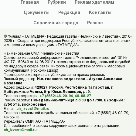
Главная
Рубрики
Рекламодателям
Документы
Редакция
Контакты
Справочник
города
Разное
© Филиал «ТАТМЕДИА» Редакция газеты «Челнинские Известия», 2010-
2025 гг. Создано при поддержке Республиканского агентства по печати
и массовым коммуникациям «ТАТМЕДИА».
Наименование СМИ: Челнинские известия
Средство массовой информации газета "Челнинские известия" ЭЛ №
ФС 77 – 50849 от 14.08.2012 г. зарегистрировано Федеральной службой
по надзору в сфере связи, информационных технологий и массовых
коммуникаций (Роскомнадзор)
Партнерские материалы публикуются на правах рекламы.
Главный редактор:
И.о. главного редактора - Акуева Анжелика
Базаевна
.
Адрес редакции:
423827, Россия, Республика Татарстан, г.
Набережные Челны, б-р Юных Ленинцев, д. 9.
Телефон редакции:
+7 (8552) 46-20-94
,
46-88-27
.
Режим работы:
Понедельник–пятница с 8:30 до 17:00. Выходные:
суббота, воскресенье.
E-mail:
ch_izvest@mail.ru
Телефон рекламной службы и приема объявлений: +7 (8552) 46-02-79,
46-88-15
Учредитель СМИ: АО «ТАТМЕДИА»
Для сообщений о фактах коррупции электронная почта редакции:
ch_izvest@mail.ru