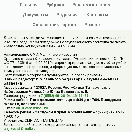
Главная
Рубрики
Рекламодателям
Документы
Редакция
Контакты
Справочник
города
Разное
© Филиал «ТАТМЕДИА» Редакция газеты «Челнинские Известия», 2010-
2025 гг. Создано при поддержке Республиканского агентства по печати
и массовым коммуникациям «ТАТМЕДИА».
Наименование СМИ: Челнинские известия
Средство массовой информации газета "Челнинские известия" ЭЛ №
ФС 77 – 50849 от 14.08.2012 г. зарегистрировано Федеральной службой
по надзору в сфере связи, информационных технологий и массовых
коммуникаций (Роскомнадзор)
Партнерские материалы публикуются на правах рекламы.
Главный редактор:
И.о. главного редактора - Акуева Анжелика
Базаевна
.
Адрес редакции:
423827, Россия, Республика Татарстан, г.
Набережные Челны, б-р Юных Ленинцев, д. 9.
Телефон редакции:
+7 (8552) 46-20-94
,
46-88-27
.
Режим работы:
Понедельник–пятница с 8:30 до 17:00. Выходные:
суббота, воскресенье.
E-mail:
ch_izvest@mail.ru
Телефон рекламной службы и приема объявлений: +7 (8552) 46-02-79,
46-88-15
Учредитель СМИ: АО «ТАТМЕДИА»
Для сообщений о фактах коррупции электронная почта редакции:
ch_izvest@mail.ru