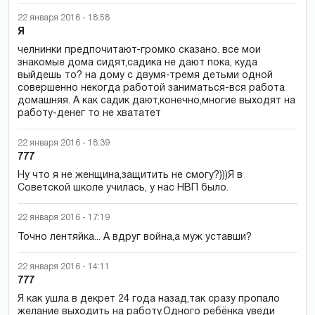
22 января 2016 - 18:58
Я
челнинки предпочитают-громко сказано. все мои
знакомые дома сидят,садика не дают пока, куда
выйдешь то? на дому с двумя-тремя детьми одной
совершенно некогда работой заниматься-вся работа
домашняя. А как садик дают,конечно,многие выходят на
работу-денег то не хвататет
22 января 2016 - 18:39
777
Ну что я не женщина,защитить не смогу?)))Я в
Советской школе училась, у нас НВП было.
22 января 2016 - 17:19
Точно лентяйка... А вдруг война,а муж уставши?
22 января 2016 - 14:11
777
Я как ушла в декрет 24 года назад,так сразу пропало
желание выходить на работу.Одного ребёнка уведи