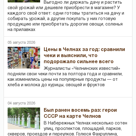
Выгодно ли держать дачу и растить
свой урожай или дешевле приобрести в магазине? У
каждого свой ответ: одни готовы тратиться на дачу и
собирать урожай, а другие покупать у них готовую
продукцию или приобретать дорогие овощи, соленья
на прилавках
05 августа 2026
Цены в Челнах за год: сравнили
чеки и выяснили, что
подорожало сильнее всего
Журналисты «Челнинских известий»
подняли свои чеки почти за полтора года и сравнили,
как изменились цены на популярные продукты — от
хлеба и молока до курицы, овощей и фруктов
04 августа 2026
Был ранен восемь раз: герои
СССР на карте Челнов
В Набережных Челнах несколько сотен
улиц, проспектов, площадей, парков,
скверов, проездов и переулков. Голюся Фахруллина,