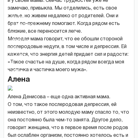
и у своей мамы. Сейчас трудностей уже не
замечаю, привыкла. Мы отделились, есть свое
жилье, но живем недалеко от родителей. Они и
Алена
брат по-прежнему помогают. Когда рядом есть
работает
близкие, все переносится легче.
в
Молодая мама говорит, что ее обошли стороной
журнале,
послеродовые недуги, в том числе и депрессия. Ей
где
кажется, что энергия детей придает сил и радости:
пишет
«Такое счастье на душе, когда рядом всегда моя
о
частичка и частичка моего мужа».
жизни
Алена
в
декрете.
Алена Денисова – еще одна активная мама.
О том, что такое послеродовая депрессия, ей
неизвестно, от этого молодую маму спасло то, что
она постоянно была чем-то занята. Другое дело,
говорит женщина, что в первое время после родов
был ослаблен организм, постоянно хотелось есть и