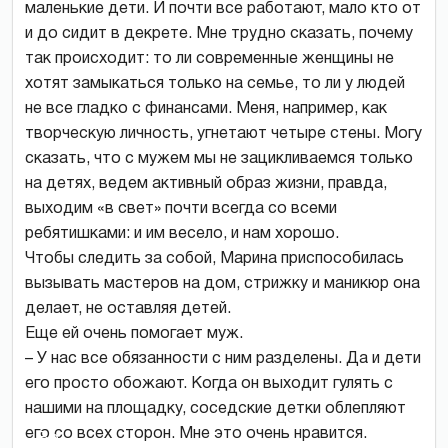
маленькие дети. И почти все работают, мало кто от
и до сидит в декрете. Мне трудно сказать, почему
так происходит: то ли современные женщины не
хотят замыкаться только на семье, то ли у людей
не все гладко с финансами. Меня, например, как
творческую личность, угнетают четыре стены. Могу
сказать, что с мужем мы не зацикливаемся только
на детях, ведем активный образ жизни, правда,
выходим «в свет» почти всегда со всеми
ребятишками: и им весело, и нам хорошо.
Чтобы следить за собой, Марина приспособилась
вызывать мастеров на дом, стрижку и маникюр она
делает, не оставляя детей.
Еще ей очень помогает муж.
– У нас все обязанности с ним разделены. Да и дети
его просто обожают. Когда он выходит гулять с
нашими на площадку, соседские детки облепляют
его со всех сторон. Мне это очень нравится.
Во