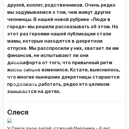
друзей, коллег, родственников. Очень редко
мы задумываемся о том, чем живут другие
челнинцы. В нашей новой рубрике «Люди в
городе» мы решили рассказывать об этом. На
этот раз героями нашей публикации стали
мамы, которые находятся в декретном
отпуске. Мы расспросили у них, хватает ли им
финансов, не испытывают ли они
Олесе
дискомфорта от того, что привычный ритм
справляться
жизни сильно изменился. Кстати, выяснилось,
с
что многие нынешние декретницы стараются
трудностями
продолжать работать, редко кто целиком
помогает
замыкается на детях.
энергия
детей
Олеся
и
мужа.
У Олеси двое детей: старшей Веронике – 6 лет,