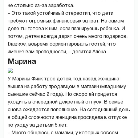
не столько из-за заработка.
– Это такой устойчивый стереотип, что дети
требуют огромных финансовых затрат. На самом
деле ты готова к ним, если планируешь ребенка. И
В
потом, детям всегда дарят очень много подарков.
семействе
Главное, вовремя сориентировать гостей, что
Марины
именно вам преподнести, – делится Алёна.
скоро
Марина
опять
пополнение.
У Марины Финк трое детей. Год назад женщина
вышла на работу продавцом в магазин (младшему
сынишке сейчас 2 года). Но скоро ей придется
уходить в очередной декретный отпуск. В семье
снова ожидается пополнение. На сегодняшний день
в общей сложности женщина просидела в отпуске
по уходу за детьми 5 лет.
– Много общаюсь с мамами, у которых совсем