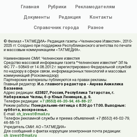
Главная
Рубрики
Рекламодателям
Документы
Редакция
Контакты
Справочник
города
Разное
© Филиал «ТАТМЕДИА» Редакция газеты «Челнинские Известия», 2010-
2025 гг. Создано при поддержке Республиканского агентства по печати
и массовым коммуникациям «ТАТМЕДИА».
Наименование СМИ: Челнинские известия
Средство массовой информации газета "Челнинские известия" ЭЛ №
ФС 77 – 50849 от 14.08.2012 г. зарегистрировано Федеральной службой
по надзору в сфере связи, информационных технологий и массовых
коммуникаций (Роскомнадзор)
Партнерские материалы публикуются на правах рекламы.
Главный редактор:
И.о. главного редактора - Акуева Анжелика
Базаевна
.
Адрес редакции:
423827, Россия, Республика Татарстан, г.
Набережные Челны, б-р Юных Ленинцев, д. 9.
Телефон редакции:
+7 (8552) 46-20-94
,
46-88-27
.
Режим работы:
Понедельник–пятница с 8:30 до 17:00. Выходные:
суббота, воскресенье.
E-mail:
ch_izvest@mail.ru
Телефон рекламной службы и приема объявлений: +7 (8552) 46-02-79,
46-88-15
Учредитель СМИ: АО «ТАТМЕДИА»
Для сообщений о фактах коррупции электронная почта редакции:
ch_izvest@mail.ru