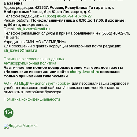
Базаевна
.
Адрес редакции:
423827, Россия, Республика Татарстан, г.
Набережные Челны, б-р Юных Ленинцев, д. 9.
Телефон редакции:
+7 (8552) 46-20-94
,
46-88-27
.
Режим работы:
Понедельник–пятница с 8:30 до 17:00. Выходные:
суббота, воскресенье.
E-mail:
ch_izvest@mail.ru
Телефон рекламной службы и приема объявлений: +7 (8552) 46-02-79,
46-88-15
Учредитель СМИ: АО «ТАТМЕДИА»
Для сообщений о фактах коррупции электронная почта редакции:
ch_izvest@mail.ru
Политика о персональных данных
Антикоррупционная политика
Частичное или полное воспроизведение материалов газеты
«Челнинские известия» или сайта
chelny-izvest.ru
возможно
только при наличии гиперссылки.
АО «ТАТМЕДИА» использует «cookie»
для персонализации сервисов и
удобства пользователей сайтом. Использование «cookie» можно
отменить в настройках браузера.
Политика конфиденциальности
16+