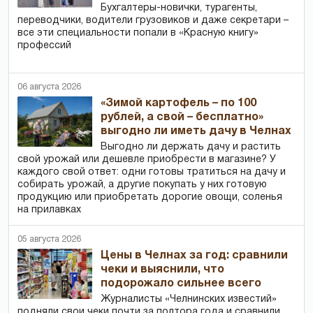
Бухгалтеры-новички, тур­агенты,
переводчики, водители грузовиков и даже секретари –
все эти специальности попали в «Красную книгу»
профессий
06 августа 2026
«Зимой картофель – по 100
рублей, а свой – бесплатно»
выгодно ли иметь дачу в Челнах
Выгодно ли держать дачу и растить
свой урожай или дешевле приобрести в магазине? У
каждого свой ответ: одни готовы тратиться на дачу и
собирать урожай, а другие покупать у них готовую
продукцию или приобретать дорогие овощи, соленья
на прилавках
05 августа 2026
Цены в Челнах за год: сравнили
чеки и выяснили, что
подорожало сильнее всего
Журналисты «Челнинских известий»
подняли свои чеки почти за полтора года и сравнили,