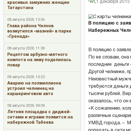
ЧИ
,
1 декабря 2015 
красивых замужних женщин
Татарстана
08 августа 2026, 13:04
В полицию с зая
Глава района Челнов
Набережных Челно
возмутился «мазней» в парке
«Гренада»
08 августа 2026, 11:38
В полицию с заявл
Рецептом арбузно-мятного
По ее словам, она 
компота на зиму поделилась
последние деньги 
повар
Другой челнинке, 
08 августа 2026, 10:23
Неизвестный мужчи
Аварию на полмиллиона
требуются деньги 
устроил челнинец на
тысячи рублей. Ве
каршеринговом авто
оказалось, что он 
08 августа 2026, 09:06
«К сожалению, ко
Летняя площадка с диджей-
различные сценари
сетами и играми появится на
набережной Табеева
УМВД города. – Мы
попадать в сети м