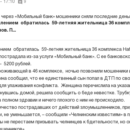
- 17:10
9
влением обратилась 59-летняя жительница 36 комп
в. П...
ением обратилась 59-летняя жительница 36 комплекса На
пострадала из-за услуги «Мобильный банк». С ее банковск
– 5200 рублей.
проживающей в 46 комплексе, ночью позвонили мошенники 
на сообщил, что ее единственный сын попал в ДТП по сво
для улаживания конфликта. Женщина перечислила на указан
рнувшись домой, решила сообщить о беде невестке. Трубку
в полном здравии и ничего плохого с ним не происходило.
личество пострадавших от действий злоумышленников, п
и, не уменьшается, – сообщили «Челнинским известиям» в 
 не перестаем призывать челнинцев к бдительности, но 
ошенников».