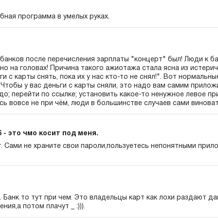
бная программа в умелых руках.
 банков после перечисления зарплаты "концерт" был! Люди к б
ьно на головах! Причина такого ажиотажа стала ясна из истерич
 с карты снять, пока их у нас кто-то не снял!". Вот нормальны
 Чтобы у вас деньги с карты сняли, это надо вам самим приложи
адо; перейти по ссылке; установить какое-то ненужное левое при
ь вовсе не при чём, люди в большинстве случаев сами виноваты
36 - это чмо косит под меня.
т. Сами не храните свои пароли,пользуетесь непонятными прил
к. Банк то тут при чем. Это владельцы карт как лохи раздают д
ия,а потом плачут _ :))).