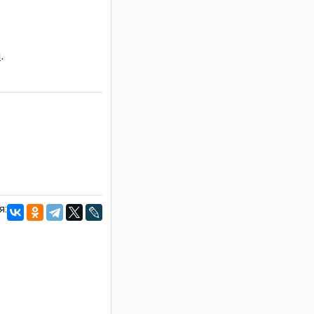
и
.
я: