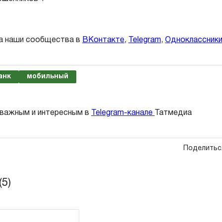
а наши сообщества в
ВКонтакте
,
Telegram
,
Одноклассник
анк
мобильный
 важным и интересным в
Telegram-канале
Татмедиа
Поделитьс
5)