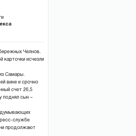
лекса
бережных Челнов.
ой карточки исчезли
из Самары.
ей вине и срочно
ный счет 26,5
 поднял сын –
ридумывающих
пресс-службе
они продолжают