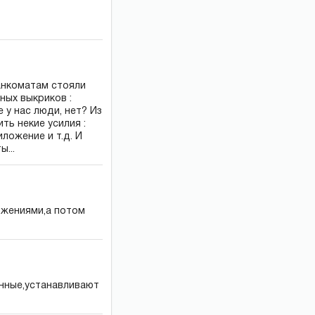
анкоматам стояли
ных выкриков :
е у нас люди, нет? Из
ть некие усилия :
ложение и т.д. И
...
ожениями,а потом
анные,устанавливают