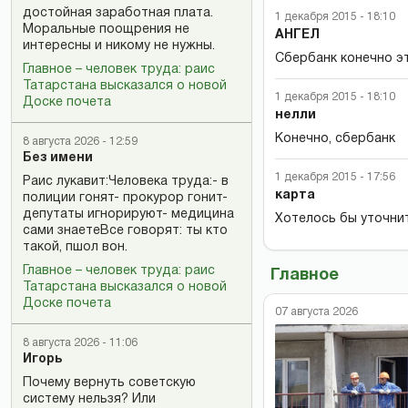
достойная заработная плата.
1 декабря 2015 - 18:10
Моральные поощрения не
АНГЕЛ
интересны и никому не нужны.
Сбербанк конечно э
Главное – человек труда: раис
Татарстана высказался о новой
1 декабря 2015 - 18:10
Доске почета
нелли
Конечно, сбербанк
8 августа 2026 - 12:59
Без имени
1 декабря 2015 - 17:56
Раис лукавит:Человека труда:- в
карта
полиции гонят- прокурор гонит-
депутаты игнорируют- медицина
Хотелось бы уточнит
сами знаетеВсе говорят: ты кто
такой, пшол вон.
Главное – человек труда: раис
Главное
Татарстана высказался о новой
Доске почета
07 августа 2026
8 августа 2026 - 11:06
Игорь
Почему вернуть советскую
систему нельзя? Или