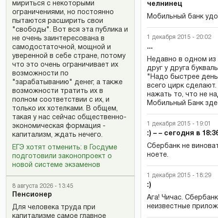
мириться с некоторыми
челнинец
ограничениями, но постоянно
Мобильный банк удо
пытаются расширить свои
"свободы". Вот вся эта публика и
1 декабря 2015 - 20:02
не очень заинтересована в
...
самодостаточной, мощной и
уверенной в себе стране, потому
Недавно в одном из
что это очень ограничивает их
друг у друга буквал
возможности по
"Надо быстрее деньги
"зарабатыванию" денег, а также
всего цирк сделают.
возможности тратить их в
нажать то, что не н
полном соответствии с их, и
Мобильный Банк здес
только их хотелками. В общем,
такая у нас сейчас общественно-
1 декабря 2015 - 19:01
экономическая формация -
:) – – сегодня в 18:
капитализм, ждать нечего.
Сбербанк не винова
ЕГЭ хотят отменить: в Госдуме
ноете.
подготовили законопроект о
новой системе экзаменов
1 декабря 2015 - 18:29
:)
8 августа 2026 - 13:45
Пенсионер
Ага! Чичас. Сбербан
неизвестные приложен
Для человека труда при
капитализме самое главное