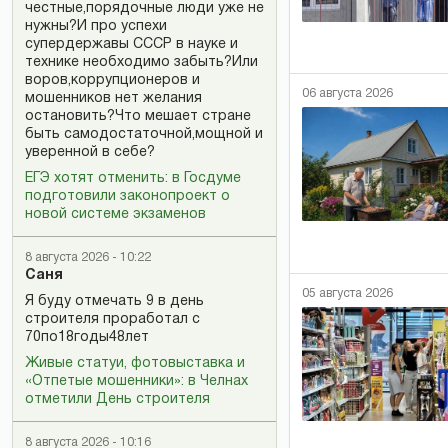
честные,порядочные люди уже не
нужны?И про успехи
супердержавы СССР в науке и
технике необходимо забыть?Или
воров,коррупционеров и
06 августа 2026
мошенников нет желания
остановить?Что мешает стране
быть самодостаточной,мощной и
уверенной в себе?
ЕГЭ хотят отменить: в Госдуме
подготовили законопроект о
новой системе экзаменов
8 августа 2026 - 10:22
Саня
05 августа 2026
Я буду отмечать 9 в день
строителя проработал с
70по18годы48лет
Живые статуи, фотовыставка и
«Отпетые мошенники»: в Челнах
отметили День строителя
8 августа 2026 - 10:16