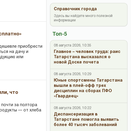
Справочник города
Здесь вы найдете много полезной
информации
Топ-5
есплатно»
08 августа 2026, 10:35
 дешевле приобрести
ться на дачу и
Главное – человек труда: раис
одукцию или
Татарстана высказался о
новой Доске почета
08 августа 2026, 10:29
Юные спортсмены Татарстана
вышли в плей-офф трех
дисциплин на сборах ПФО
или, что
«Гвардеец»
 почти за полтора
08 августа 2026, 10:22
продукты — от хлеба
Диспансеризация в
Татарстане помогла выявить
более 40 тысяч заболеваний