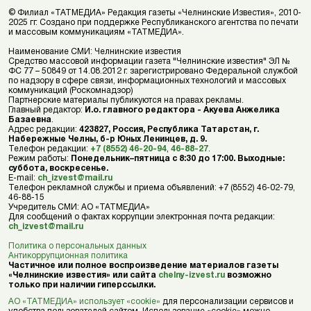
© Филиал «ТАТМЕДИА» Редакция газеты «Челнинские Известия», 2010-
2025 гг. Создано при поддержке Республиканского агентства по печати
и массовым коммуникациям «ТАТМЕДИА».
Наименование СМИ: Челнинские известия
Средство массовой информации газета "Челнинские известия" ЭЛ №
ФС 77 – 50849 от 14.08.2012 г. зарегистрировано Федеральной службой
по надзору в сфере связи, информационных технологий и массовых
коммуникаций (Роскомнадзор)
Партнерские материалы публикуются на правах рекламы.
Главный редактор:
И.о. главного редактора - Акуева Анжелика
Базаевна
.
Адрес редакции:
423827, Россия, Республика Татарстан, г.
Набережные Челны, б-р Юных Ленинцев, д. 9.
Телефон редакции:
+7 (8552) 46-20-94
,
46-88-27
.
Режим работы:
Понедельник–пятница с 8:30 до 17:00. Выходные:
суббота, воскресенье.
E-mail:
ch_izvest@mail.ru
Телефон рекламной службы и приема объявлений: +7 (8552) 46-02-79,
46-88-15
Учредитель СМИ: АО «ТАТМЕДИА»
Для сообщений о фактах коррупции электронная почта редакции:
ch_izvest@mail.ru
Политика о персональных данных
Антикоррупционная политика
Частичное или полное воспроизведение материалов газеты
«Челнинские известия» или сайта
chelny-izvest.ru
возможно
только при наличии гиперссылки.
АО «ТАТМЕДИА» использует «cookie»
для персонализации сервисов и