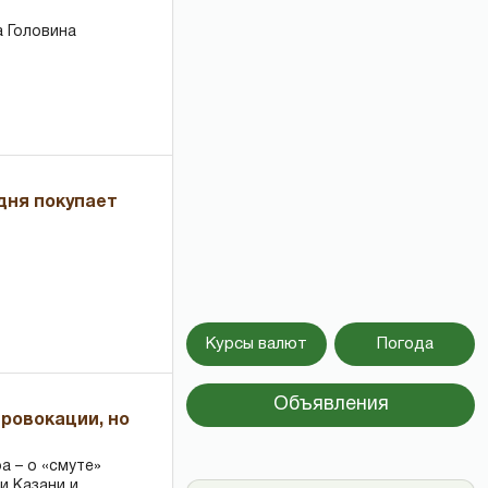
 Головина
дня покупает
Курсы валют
Погода
Объявления
провокации, но
 – о «смуте»
и Казани и