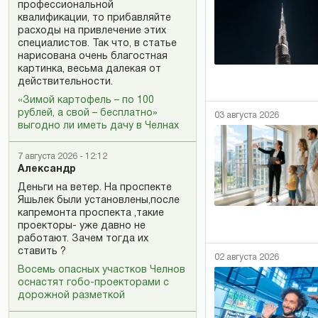
профессиональной
квалификации, то прибавляйте
расходы на привлечение этих
специалистов. Так что, в статье
нарисована очень благостная
картинка, весьма далекая от
действительности.
«Зимой картофель – по 100
рублей, а свой – бесплатно»
03 августа 2026
выгодно ли иметь дачу в Челнах
7 августа 2026 - 12:12
Александр
Деньги на ветер. На проспекте
Яшьлек были установлены,после
капремонта проспекта ,такие
проекторы- уже давно не
работают. Зачем тогда их
ставить ?
02 августа 2026
Восемь опасных участков Челнов
оснастят гобо-проекторами с
дорожной разметкой