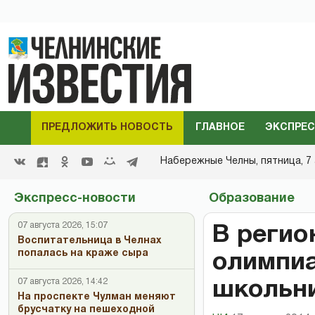
ПРЕДЛОЖИТЬ НОВОСТЬ
ГЛАВНОЕ
ЭКСПРЕС
Набережные Челны,
пятница, 7 
Экспресс-новости
Образование
07 августа 2026, 15:07
В регио
Воспитательница в Челнах
попалась на краже сыра
олимпиа
07 августа 2026, 14:42
школьн
На проспекте Чулман меняют
брусчатку на пешеходной