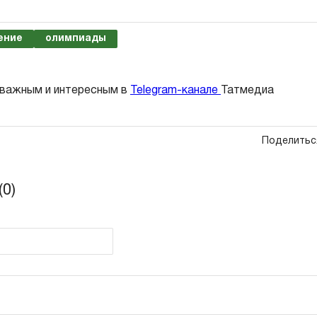
ение
олимпиады
 важным и интересным в
Telegram-канале
Татмедиа
Поделитьс
0)