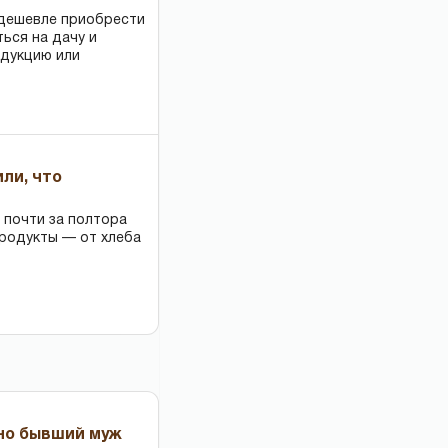
 дешевле приобрести
ться на дачу и
одукцию или
или, что
 почти за полтора
продукты — от хлеба
 но бывший муж