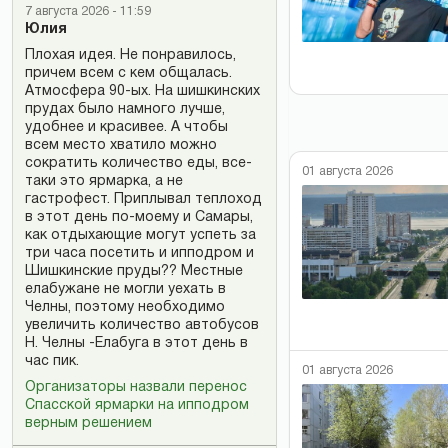
7 августа 2026 - 11:59
Юлия
Плохая идея. Не понравилось,
причем всем с кем общалась.
Атмосфера 90-ых. На шишкинских
прудах было намного лучше,
удобнее и красивее. А чтобы
всем место хватило можно
сократить количество еды, все-
01 августа 2026
таки это ярмарка, а не
гастрофест. Приплывал теплоход
в этот день по-моему и Самары,
как отдыхающие могут успеть за
три часа посетить и ипподром и
Шишкинские пруды?? Местные
елабужане не могли уехать в
Челны, поэтому необходимо
увеличить количество автобусов
Н. Челны -Елабуга в этот день в
час пик.
01 августа 2026
Организаторы назвали перенос
Спасской ярмарки на ипподром
верным решением