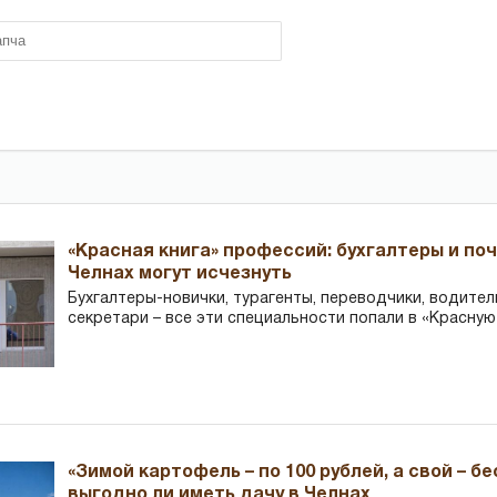
«Красная книга» профессий: бухгалтеры и по
Челнах могут исчезнуть
Бухгалтеры-новички, тур­агенты, переводчики, водител
секретари – все эти специальности попали в «Красную
«Зимой картофель – по 100 рублей, а свой – б
выгодно ли иметь дачу в Челнах