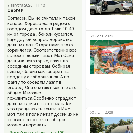
7 августа 2026 - 11:48
Сергей
Согласен. Вы не считали и такой
вопрос. Хорошо если рядом с
городом дача то да. Если 10-40
км от города , бензин кусается.
30 июля 2026
Еще другой вопрос, воровство
дальних дач. Сторожами плохо
охраняется. Соответственно все
выносят, ложки , цвет. Мет.Сами
дачники некоторые, лазят по
соседним огородам. Собирая
вишни, яблоки как говорят на
продажу с заброшеннок. А по
факту по соседям лазят в
огород. Они считают как что это
общее. И можно
поживиться.Особенно страдают
дальние дачи от сторожек.Так
что проще взять землю в Ижс.
30 июля 2026
Вот там в поле лежат доски их не
трогают, а вот в Снт общее
можно и воровать.