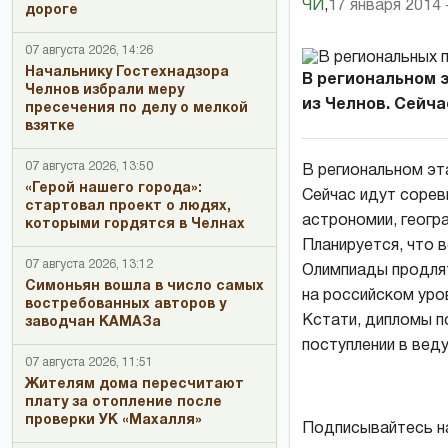
ЧИ
,
17 января 2014 
дороге
07 августа 2026, 14:26
Начальнику Гостехнадзора
В региональном 
Челнов избрали меру
из Челнов. Сейчас
пресечения по делу о мелкой
взятке
07 августа 2026, 13:50
В региональном эт
«Герой нашего города»:
Сейчас идут сорев
стартовал проект о людях,
астрономии, геогр
которыми гордятся в Челнах
Планируется, что 
07 августа 2026, 13:12
Олимпиады продлят
Симоньян вошла в число самых
на российском уро
востребованных авторов у
Кстати, дипломы п
заводчан КАМАЗа
поступлении в вед
07 августа 2026, 11:51
Жителям дома пересчитают
плату за отопление после
проверки УК «Махалля»
Подписывайтесь н