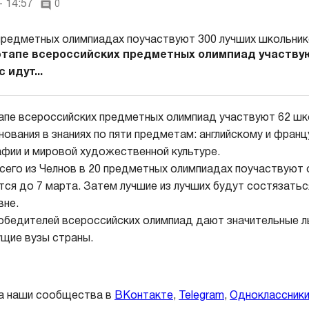
- 14:57
0
этапе всероссийских предметных олимпиад участву
 идут...
апе всероссийских предметных олимпиад участвуют 62 шко
нования в знаниях по пяти предметам: английскому и фран
афии и мировой художественной культуре.
всего из Челнов в 20 предметных олимпиадах поучаствуют 
ся до 7 марта. Затем лучшие из лучших будут состязатьс
вне.
обедителей всероссийских олимпиад дают значительные л
ущие вузы страны.
а наши сообщества в
ВКонтакте
,
Telegram
,
Одноклассник