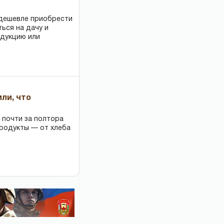
 дешевле приобрести
ться на дачу и
одукцию или
или, что
 почти за полтора
продукты — от хлеба