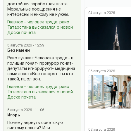
достойная заработная плата.
Моральные поощрения не
04 августа 2026
интересны и никому не нужны.
Главное – человек труда: раис
Татарстана высказался о новой
Доске почета
8 августа 2026 - 12:59
Без имени
Раис лукавит:Человека труда:- в
полиции гонят- прокурор гонит-
депутаты игнорируют- медицина
03 августа 2026
сами знаетеВсе говорят: ты кто
такой, пшол вон.
Главное – человек труда: раис
Татарстана высказался о новой
Доске почета
8 августа 2026 - 11:06
Игорь
Почему вернуть советскую
систему нельзя? Или
02 августа 2026