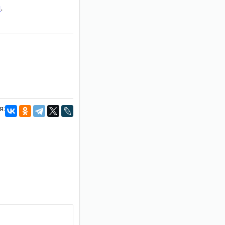
и
.
я: