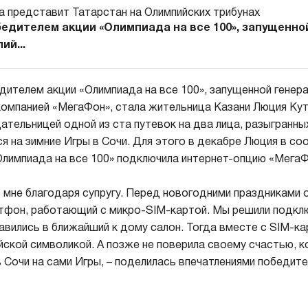
бедителем акции «Олимпиада на все 100», запущенн
ий...
дителем акции «Олимпиада на все 100», запущенной гене
 компанией «МегаФон», стала жительница Казани Люция Ку
ательницей одной из ста путевок на два лица, разыгранны
я на зимние Игры в Сочи. Для этого в декабре Люция в со
Олимпиада на все 100» подключила интернет-опцию «МегаФ
ь мне благодаря супругу. Перед новогодними праздниками 
тфон, работающий с микро-SIM-картой. Мы решили подкл
авились в ближайший к дому салон. Тогда вместе с SIM-ка
ской символикой. А позже не поверила своему счастью, ко
в Сочи на сами Игры, – поделилась впечатлениями победите