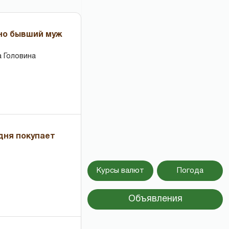
 но бывший муж
 Головина
дня покупает
Курсы валют
Погода
Объявления