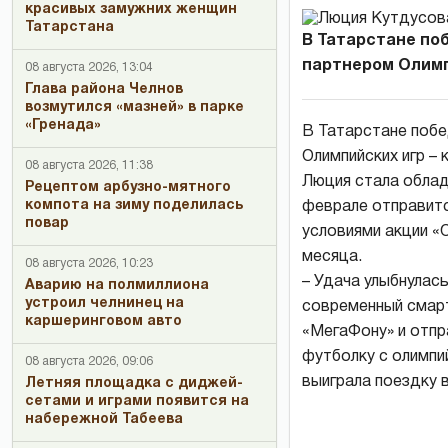
красивых замужних женщин
Татарстана
В Татарстане по
партнером Олимп
08 августа 2026, 13:04
Глава района Челнов
возмутился «мазней» в парке
«Гренада»
В Татарстане побе
Олимпийских игр –
08 августа 2026, 11:38
Люция стала облад
Рецептом арбузно-мятного
компота на зиму поделилась
феврале отправитс
повар
условиями акции «
месяца.
08 августа 2026, 10:23
– Удача улыбнулас
Аварию на полмиллиона
устроил челнинец на
современный смар
каршеринговом авто
«МегаФону» и отпр
футболку с олимпий
08 августа 2026, 09:06
выиграла поездку 
Летняя площадка с диджей-
сетами и играми появится на
набережной Табеева