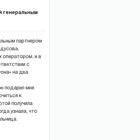
ой генеральным
ральным партнером
тдусова.
х оператором, и в
ответствии с
она» на два
он подарил мне
ючиться к
ртой получила
гда узнала, что
льница.