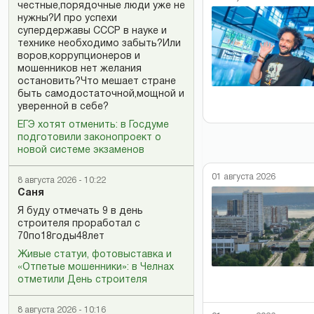
честные,порядочные люди уже не
нужны?И про успехи
супердержавы СССР в науке и
технике необходимо забыть?Или
воров,коррупционеров и
мошенников нет желания
остановить?Что мешает стране
быть самодостаточной,мощной и
уверенной в себе?
ЕГЭ хотят отменить: в Госдуме
подготовили законопроект о
новой системе экзаменов
01 августа 2026
8 августа 2026 - 10:22
Саня
Я буду отмечать 9 в день
строителя проработал с
70по18годы48лет
Живые статуи, фотовыставка и
«Отпетые мошенники»: в Челнах
отметили День строителя
8 августа 2026 - 10:16