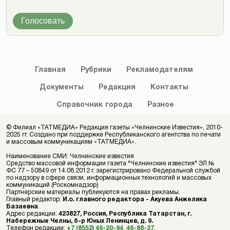
Голосовать
Главная
Рубрики
Рекламодателям
Документы
Редакция
Контакты
Справочник
города
Разное
© Филиал «ТАТМЕДИА» Редакция газеты «Челнинские Известия», 2010-
2025 гг. Создано при поддержке Республиканского агентства по печати
и массовым коммуникациям «ТАТМЕДИА».
Наименование СМИ: Челнинские известия
Средство массовой информации газета "Челнинские известия" ЭЛ №
ФС 77 – 50849 от 14.08.2012 г. зарегистрировано Федеральной службой
по надзору в сфере связи, информационных технологий и массовых
коммуникаций (Роскомнадзор)
Партнерские материалы публикуются на правах рекламы.
Главный редактор:
И.о. главного редактора - Акуева Анжелика
Базаевна
.
Адрес редакции:
423827, Россия, Республика Татарстан, г.
Набережные Челны, б-р Юных Ленинцев, д. 9.
Телефон редакции:
+7 (8552) 46-20-94
,
46-88-27
.