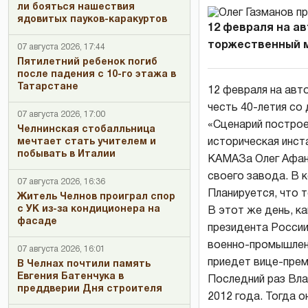
ли бояться нашествия
ядовитых пауков-каракуртов
12 февраля на а
торжественный ми
07 августа 2026, 17:44
Пятилетний ребенок погиб
после падения с 10-го этажа в
Татарстане
12 февраля на авт
честь 40-летия со
07 августа 2026, 17:00
«Сценарий построе
Челнинская стобалльница
мечтает стать учителем и
историческая инст
побывать в Италии
КАМАЗа Олег Афана
своего завода. В к
07 августа 2026, 16:36
Планируется, что 
Житель Челнов проиграл спор
с УК из-за кондиционера на
В этот же день, к
фасаде
президента России
военно-промышлен
07 августа 2026, 16:01
приедет вице-прем
В Челнах почтили память
Евгения Батенчука в
Последний раз Вл
преддверии Дня строителя
2012 года. Тогда 