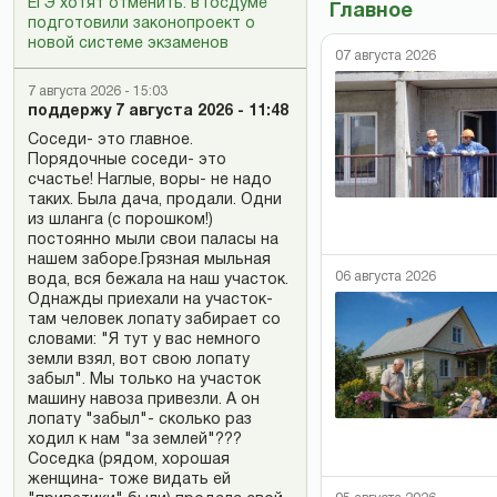
ЕГЭ хотят отменить: в Госдуме
Главное
подготовили законопроект о
новой системе экзаменов
07 августа 2026
7 августа 2026 - 15:03
поддержу 7 августа 2026 - 11:48
Соседи- это главное.
Порядочные соседи- это
счастье! Наглые, воры- не надо
таких. Была дача, продали. Одни
из шланга (с порошком!)
постоянно мыли свои паласы на
нашем заборе.Грязная мыльная
06 августа 2026
вода, вся бежала на наш участок.
Однажды приехали на участок-
там человек лопату забирает со
словами: "Я тут у вас немного
земли взял, вот свою лопату
забыл". Мы только на участок
машину навоза привезли. А он
лопату "забыл"- сколько раз
ходил к нам "за землей"???
Соседка (рядом, хорошая
женщина- тоже видать ей