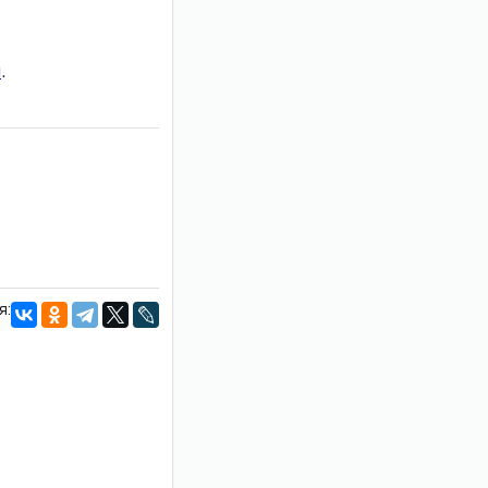
и
.
я: