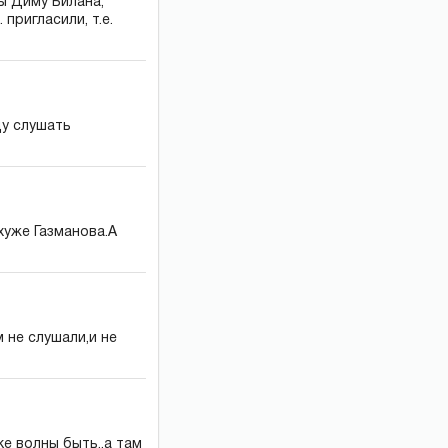
бы Диму Билана,
пригласили, т.е.
ду слушать
хуже Газманова.А
 не слушали,и не
ке волны быть..а там