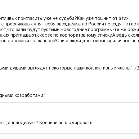
тливых пригласить уже не судьба?Как уже тошнит от этих
е,пресняковых,мнят себя звёздами,а по России не ездят с гас
нают,что залы будут пустыми.Новогодние программы-те же рожи
таких приглашают,скорее,по корпоративному списку.А ведь скол
ов российского шансона!Они и люди достойные,приличные,не л
ыми душами выглядят некоторые наши коллективные члены"...(В
дными хозработами !
уют, апплодируют! Кончили апплодировать..