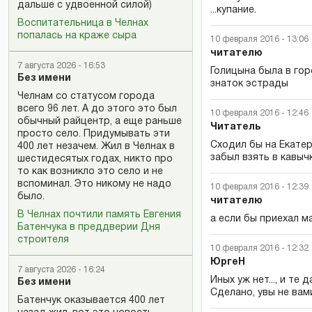
дальше с удвоенной силой)
...купание.
Воспитательница в Челнах
попалась на краже сыра
10 февраля 2016 - 13:06
читателю
7 августа 2026 - 16:53
Голицына была в го
Без имени
знаток эстрады
Челнам со статусом города
всего 96 лет. А до этого это был
10 февраля 2016 - 12:46
обычный райцентр, а еще раньше
Читатель
просто село. Придумывать эти
Сходил бы на Екатер
400 лет незачем. Жил в Челнах в
забыл взять в кавычк
шестидесятых годах, никто про
то как возникло это село и не
вспоминал. Это никому не надо
10 февраля 2016 - 12:39
было.
читателю
В Челнах почтили память Евгения
а если бы приехал м
Батенчука в преддверии Дня
строителя
10 февраля 2016 - 12:32
ЮргеН
7 августа 2026 - 16:24
Иных уж нет..., и те
Без имени
Сделано, увы не вам
Батенчук оказывается 400 лет