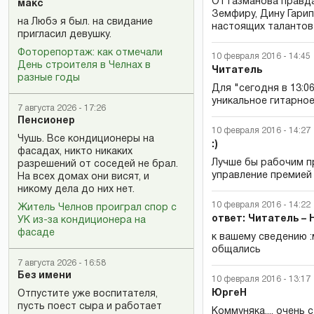
От газманова правда
макс
Земфиру, Дину Гарипо
на Любэ я был. на свидание
настоящих талантов
пригласил девушку.
Фоторепортаж: как отмечали
10 февраля 2016 - 14:45
День строителя в Челнах в
Читатель
разные годы
Для "сегодня в 13:0
уникальное гитарное
7 августа 2026 - 17:26
Пенсионер
10 февраля 2016 - 14:27
Чушь. Все кондиционеры на
:)
фасадах, никто никаких
Лучше бы рабочим п
разрешений от соседей не брал.
управление премией 
На всех домах они висят, и
никому дела до них нет.
10 февраля 2016 - 14:22
Житель Челнов проиграл спор с
ответ: Читатель – Н
УК из-за кондиционера на
фасаде
к вашему сведению :
общались
7 августа 2026 - 16:58
Без имени
10 февраля 2016 - 13:17
ЮргеН
Отпустите уже воспитателя,
пусть поест сыра и работает
Коммуняка.... очень 