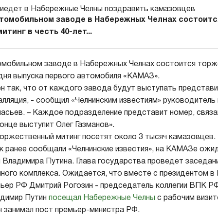
втомобильном заводе в Набережных Челнах состоитс
тинг в честь 40-лет...
омобильном заводе в Набережных Челнах состоится торж
 дня выпуска первого автомобиля «КАМАЗ».
н так, что от каждого завода будут выступать представи
алляция, - сообщил «Челнинским известиям» руководитель
сьев. – Каждое подразделение представит номер, связа
онце выступит Олег Газманов».
торжественный митинг посетят около 3 тысяч камазовцев.
ак ранее сообщали «Челнинские известия», на КАМАЗе ожи
 Владимира Путина. Глава государства проведет заседан
ного комплекса. Ожидается, что вместе с президентом в
ьер РФ Дмитрий Рогозин - председатель коллегии ВПК РФ
адимир Путин
посещал Набережные Челны
с рабочим визит
он занимал пост премьер-министра РФ.