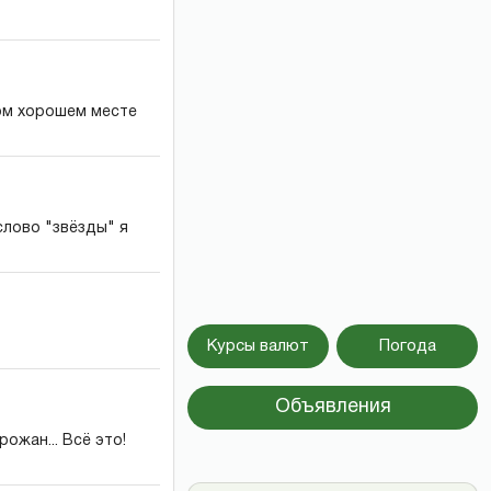
ном хорошем месте
слово "звёзды" я
Курсы валют
Погода
Объявления
рожан... Всё это!