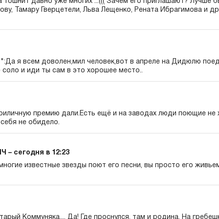
 тошнит давно уже многих ...((( Зачем его приглашают? Лучше 
ву, Тамару Гверцетели, Льва Лещенко, Рената Ибрагимова и др. 
6":Да я всем доволен,мил человек,вот в апреле на Дидюлю пое
 соло и иди ты сам в это хорошее место..
риличную премию дали.Есть ещё и на заводах люди поющие не 
себя не обидело.
Ч – сегодня в 12:23
многие известные звезды поют его песни, вы просто его живьем
старый Коммуняка.... Да! Где проснулся, там и родина. На гребеш