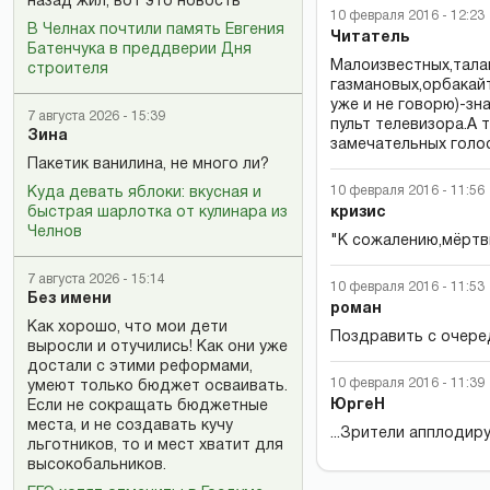
назад жил, вот это новость
10 февраля 2016 - 12:23
В Челнах почтили память Евгения
Читатель
Батенчука в преддверии Дня
Малоизвестных,талан
строителя
газмановых,орбакайт
уже и не говорю)-з
7 августа 2026 - 15:39
пульт телевизора.А 
Зина
замечательных голос
Пакетик ванилина, не много ли?
10 февраля 2016 - 11:56
Куда девать яблоки: вкусная и
быстрая шарлотка от кулинара из
кризис
Челнов
"К сожалению,мёртв
7 августа 2026 - 15:14
10 февраля 2016 - 11:53
Без имени
роман
Как хорошо, что мои дети
Поздравить с очере
выросли и отучились! Как они уже
достали с этими реформами,
10 февраля 2016 - 11:39
умеют только бюджет осваивать.
ЮргеН
Если не сокращать бюджетные
места, и не создавать кучу
...Зрители апплодир
льготников, то и мест хватит для
высокобальников.