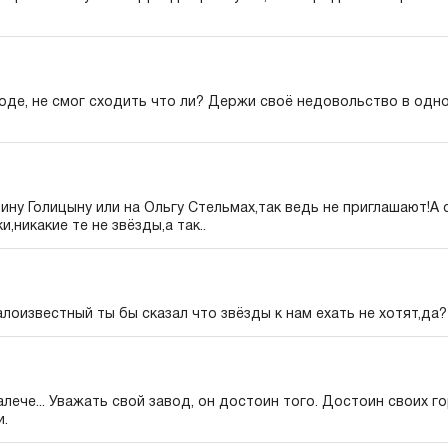
роде, не смог сходить что ли? Держи своё недовольство в од
ину Голицыну или на Ольгу Стельмах,так ведь не приглашают!А 
и,никакие те не звёзды,а так..
алоизвестный ты бы сказал что звёзды к нам ехать не хотят,да?
 далече... Уважать свой завод, он достоин того. Достоин своих го
и.