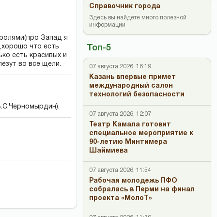
Справочник города
Здесь вы найдете много полезной
информации
тролями(про Запад я
,хорошо что есть
Топ-5
ько есть красивых и
езут во все щели.
07 августа 2026, 16:19
Казань впервые примет
международный салон
технологий безопасности
.С.Черномырдин).
07 августа 2026, 12:07
Театр Камала готовит
специальное мероприятие к
90-летию Минтимера
Шаймиева
07 августа 2026, 11:54
Рабочая молодежь ПФО
собралась в Перми на финал
проекта «МолоТ»