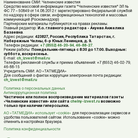
Наименование СМИ: Челнинские известия
Средство массовой информации газета "Челнинские известия" ЭЛ №
ФС 77 – 50849 от 14.08.2012 г. зарегистрировано Федеральной службой
по надзору в сфере связи, информационных технологий и массовых
коммуникаций (Роскомнадзор)
Партнерские материалы публикуются на правах рекламы.
Главный редактор:
И.о. главного редактора - Акуева Анжелика
Базаевна
.
Адрес редакции:
423827, Россия, Республика Татарстан, г.
Набережные Челны, б-р Юных Ленинцев, д. 9.
Телефон редакции:
+7 (8552) 46-20-94
,
46-88-27
.
Режим работы:
Понедельник–пятница с 8:30 до 17:00. Выходные:
суббота, воскресенье.
E-mail:
ch_izvest@mail.ru
Телефон рекламной службы и приема объявлений: +7 (8552) 46-02-79,
46-88-15
Учредитель СМИ: АО «ТАТМЕДИА»
Для сообщений о фактах коррупции электронная почта редакции:
ch_izvest@mail.ru
Политика о персональных данных
Антикоррупционная политика
Частичное или полное воспроизведение материалов газеты
«Челнинские известия» или сайта
chelny-izvest.ru
возможно
только при наличии гиперссылки.
АО «ТАТМЕДИА» использует «cookie»
для персонализации сервисов и
удобства пользователей сайтом. Использование «cookie» можно
отменить в настройках браузера.
Политика конфиденциальности