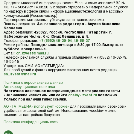
Средство массовой информации газета "Челнинские известия" ЭЛ №
ФС 77 – 50849 от 14.08.2012 г. зарегистрировано Федеральной службой
по надзору в сфере связи, информационных технологий и массовых
коммуникаций (Роскомнадзор)
Партнерские материалы публикуются на правах рекламы.
Главный редактор:
И.о. главного редактора - Акуева Анжелика
Базаевна
.
Адрес редакции:
423827, Россия, Республика Татарстан, г.
Набережные Челны, б-р Юных Ленинцев, д. 9.
Телефон редакции:
+7 (8552) 46-20-94
,
46-88-27
.
Режим работы:
Понедельник–пятница с 8:30 до 17:00. Выходные:
суббота, воскресенье.
E-mail:
ch_izvest@mail.ru
Телефон рекламной службы и приема объявлений: +7 (8552) 46-02-79,
46-88-15
Учредитель СМИ: АО «ТАТМЕДИА»
Для сообщений о фактах коррупции электронная почта редакции:
ch_izvest@mail.ru
Политика о персональных данных
Антикоррупционная политика
Частичное или полное воспроизведение материалов газеты
«Челнинские известия» или сайта
chelny-izvest.ru
возможно
только при наличии гиперссылки.
АО «ТАТМЕДИА» использует «cookie»
для персонализации сервисов и
удобства пользователей сайтом. Использование «cookie» можно
отменить в настройках браузера.
Политика конфиденциальности