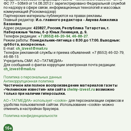
ФС 77 – 50849 от 14.08.2012 г. зарегистрировано Федеральной службой
по надзору в сфере связи, информационных технологий и массовых
коммуникаций (Роскомнадзор)
Партнерские материалы публикуются на правах рекламы.
Главный редактор:
И.о. главного редактора - Акуева Анжелика
Базаевна
.
Адрес редакции:
423827, Россия, Республика Татарстан, г.
Набережные Челны, б-р Юных Ленинцев, д. 9.
Телефон редакции:
+7 (8552) 46-20-94
,
46-88-27
.
Режим работы:
Понедельник–пятница с 8:30 до 17:00. Выходные:
суббота, воскресенье.
E-mail:
ch_izvest@mail.ru
Телефон рекламной службы и приема объявлений: +7 (8552) 46-02-79,
46-88-15
Учредитель СМИ: АО «ТАТМЕДИА»
Для сообщений о фактах коррупции электронная почта редакции:
ch_izvest@mail.ru
Политика о персональных данных
Антикоррупционная политика
Частичное или полное воспроизведение материалов газеты
«Челнинские известия» или сайта
chelny-izvest.ru
возможно
только при наличии гиперссылки.
АО «ТАТМЕДИА» использует «cookie»
для персонализации сервисов и
удобства пользователей сайтом. Использование «cookie» можно
отменить в настройках браузера.
Политика конфиденциальности
16+