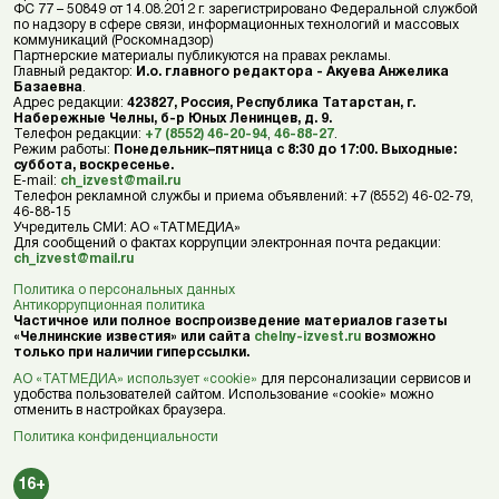
ФС 77 – 50849 от 14.08.2012 г. зарегистрировано Федеральной службой
по надзору в сфере связи, информационных технологий и массовых
коммуникаций (Роскомнадзор)
Партнерские материалы публикуются на правах рекламы.
Главный редактор:
И.о. главного редактора - Акуева Анжелика
Базаевна
.
Адрес редакции:
423827, Россия, Республика Татарстан, г.
Набережные Челны, б-р Юных Ленинцев, д. 9.
Телефон редакции:
+7 (8552) 46-20-94
,
46-88-27
.
Режим работы:
Понедельник–пятница с 8:30 до 17:00. Выходные:
суббота, воскресенье.
E-mail:
ch_izvest@mail.ru
Телефон рекламной службы и приема объявлений: +7 (8552) 46-02-79,
46-88-15
Учредитель СМИ: АО «ТАТМЕДИА»
Для сообщений о фактах коррупции электронная почта редакции:
ch_izvest@mail.ru
Политика о персональных данных
Антикоррупционная политика
Частичное или полное воспроизведение материалов газеты
«Челнинские известия» или сайта
chelny-izvest.ru
возможно
только при наличии гиперссылки.
АО «ТАТМЕДИА» использует «cookie»
для персонализации сервисов и
удобства пользователей сайтом. Использование «cookie» можно
отменить в настройках браузера.
Политика конфиденциальности
16+