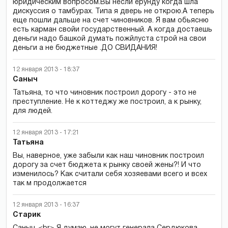
юридическим вопросом.Вы несли ерунду когда шла
дискуссия о тамбурах. Типа я дверь не открою.А теперь
еще пошли дальше на счет чиновников. Я вам обьясню
есть карман свойи государственный. А когда достаешь
деньги надо башкой думать пожйлуста строй на свои
деньги а не бюджетные .ДО СВИДАНИЯ!
12 января 2013 - 18:37
Саныч
Татьяна, то что чиновник построил дорогу - это не
преступление. Не к коттеджу же построил, а к рынку,
для людей.
12 января 2013 - 17:21
Татьяна
Вы, наверное, уже забыли как наш чиновник построил
дорогу за счет бюджета к рынку своей жены?! И что
изменилось? Как считали себя хозяевами всего и всех
так м продолжается
12 января 2013 - 16:37
Старик