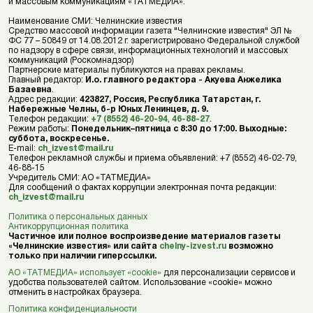
и массовым коммуникациям «ТАТМЕДИА».
Наименование СМИ: Челнинские известия
Средство массовой информации газета "Челнинские известия" ЭЛ №
ФС 77 – 50849 от 14.08.2012 г. зарегистрировано Федеральной службой
по надзору в сфере связи, информационных технологий и массовых
коммуникаций (Роскомнадзор)
Партнерские материалы публикуются на правах рекламы.
Главный редактор:
И.о. главного редактора - Акуева Анжелика
Базаевна
.
Адрес редакции:
423827, Россия, Республика Татарстан, г.
Набережные Челны, б-р Юных Ленинцев, д. 9.
Телефон редакции:
+7 (8552) 46-20-94
,
46-88-27
.
Режим работы:
Понедельник–пятница с 8:30 до 17:00. Выходные:
суббота, воскресенье.
E-mail:
ch_izvest@mail.ru
Телефон рекламной службы и приема объявлений: +7 (8552) 46-02-79,
46-88-15
Учредитель СМИ: АО «ТАТМЕДИА»
Для сообщений о фактах коррупции электронная почта редакции:
ch_izvest@mail.ru
Политика о персональных данных
Антикоррупционная политика
Частичное или полное воспроизведение материалов газеты
«Челнинские известия» или сайта
chelny-izvest.ru
возможно
только при наличии гиперссылки.
АО «ТАТМЕДИА» использует «cookie»
для персонализации сервисов и
удобства пользователей сайтом. Использование «cookie» можно
отменить в настройках браузера.
Политика конфиденциальности