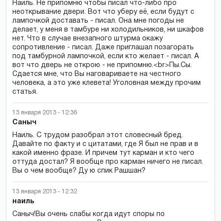
Наиль. Не припомню чтобы писал что-либо про
неоткрывание двери. Вот что уберу её, если будут с
лампочкой доставать - писал. Она мне погоды не
делает, у меня в тамбуре ни холодильников, ни шкафов
нет. Что в случае внезапного штурма окажу
сопротивление - писал. Даже приглашал позагорать
под тамбурной лампочкой, если кто желает - писал. А
вот что дверь не открою - не припомню.<br>Пы.Сы.
Сдается мне, что Вы наговариваете на честного
человека, а это уже клевета! Уголовная между прочим
статья.
13 января 2013 - 12:36
Саныч
Наиль. С трудом разобрал этот словесный бред.
Давайте по факту и с цитатами, где Я был не прав и в
какой именно фразе. И причем тут карман и кто чего
оттуда достал? Я вообще про карман ничего не писал.
Вы о чем вообще? Ду ю спик Рашшан?
13 января 2013 - 12:32
наиль
Саныч!Вы очень слабы когда идут споры по