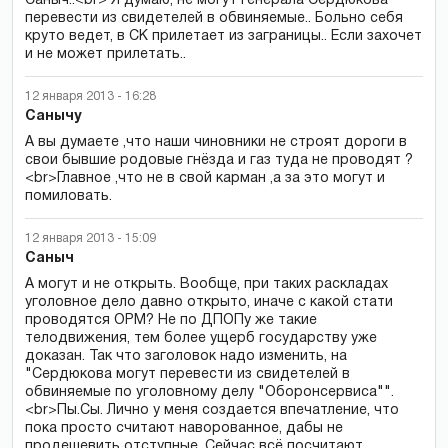
Саныч..<br> Я думаю, не могут генерала Сердюкова
перевести из свидетелей в обвиняемые.. Больно себя
круто ведет, в СК прилетает из заграницы.. Если захочет
и не может прилетать..
12 января 2013 - 16:28
Санычу
А вы думаете ,что наши чиновники не строят дороги в
свои бывшие родовые гнёзда и газ туда не проводят ?
<br>Главное ,что не в свой карман ,а за это могут и
помиловать.
12 января 2013 - 15:09
Саныч
А могут и не открыть. Вообще, при таких раскладах
уголовное дело давно открыто, иначе с какой стати
проводятся ОРМ? Не по ДПОПу же такие
телодвижения, тем более ущерб государству уже
доказан. Так что заголовок надо изменить, на
"Сердюкова могут перевести из свидетелей в
обвиняемые по уголовному делу "Оборонсервиса"".
<br>Пы.Сы. Лично у меня создается впечатление, что
пока просто считают наворованное, дабы не
продешевить отступные. Сейчас всё посчитают,