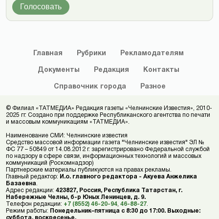
Голосовать
Главная
Рубрики
Рекламодателям
Документы
Редакция
Контакты
Справочник
города
Разное
© Филиал «ТАТМЕДИА» Редакция газеты «Челнинские Известия», 2010-
2025 гг. Создано при поддержке Республиканского агентства по печати
и массовым коммуникациям «ТАТМЕДИА».
Наименование СМИ: Челнинские известия
Средство массовой информации газета "Челнинские известия" ЭЛ №
ФС 77 – 50849 от 14.08.2012 г. зарегистрировано Федеральной службой
по надзору в сфере связи, информационных технологий и массовых
коммуникаций (Роскомнадзор)
Партнерские материалы публикуются на правах рекламы.
Главный редактор:
И.о. главного редактора - Акуева Анжелика
Базаевна
.
Адрес редакции:
423827, Россия, Республика Татарстан, г.
Набережные Челны, б-р Юных Ленинцев, д. 9.
Телефон редакции:
+7 (8552) 46-20-94
,
46-88-27
.
Режим работы:
Понедельник–пятница с 8:30 до 17:00. Выходные:
суббота, воскресенье.