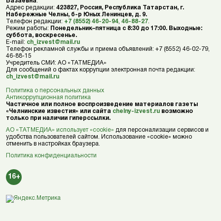
Базаевна
.
Адрес редакции:
423827, Россия, Республика Татарстан, г.
Набережные Челны, б-р Юных Ленинцев, д. 9.
Телефон редакции:
+7 (8552) 46-20-94
,
46-88-27
.
Режим работы:
Понедельник–пятница с 8:30 до 17:00. Выходные:
суббота, воскресенье.
E-mail:
ch_izvest@mail.ru
Телефон рекламной службы и приема объявлений: +7 (8552) 46-02-79,
46-88-15
Учредитель СМИ: АО «ТАТМЕДИА»
Для сообщений о фактах коррупции электронная почта редакции:
ch_izvest@mail.ru
Политика о персональных данных
Антикоррупционная политика
Частичное или полное воспроизведение материалов газеты
«Челнинские известия» или сайта
chelny-izvest.ru
возможно
только при наличии гиперссылки.
АО «ТАТМЕДИА» использует «cookie»
для персонализации сервисов и
удобства пользователей сайтом. Использование «cookie» можно
отменить в настройках браузера.
Политика конфиденциальности
16+