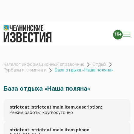
16+
Каталог, информационный справочник
Отдых
Турбазы и глэмпинги
База отдыха «Наша поляна»
База отдыха «Наша поляна»
strictcat::strictcat.main.item.description:
Режим работы: круглосуточно
strictcat::strictcat.main.item.phone: