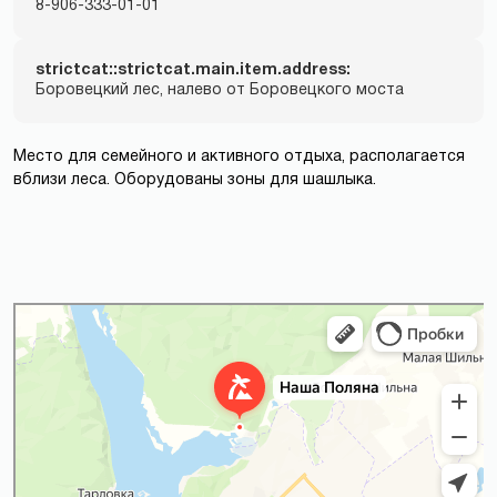
8-906-333-01-01
strictcat::strictcat.main.item.address:
Боровецкий лес, налево от Боровецкого моста
Место для семейного и активного отдыха, располагается
вблизи леса. Оборудованы зоны для шашлыка.
Наша Поляна
База, дом отдыха в Республике Татарстан
Турбаза в Республике Татарстан