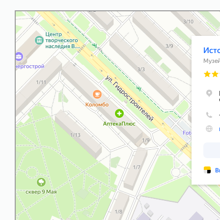
МАУК Историко-краеведческий музей
Музей в Набережных Челнах