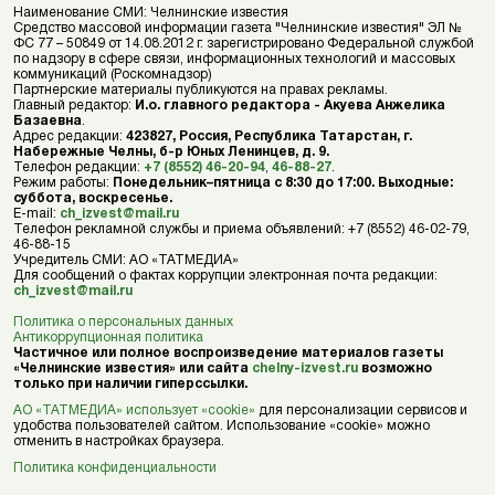
Наименование СМИ: Челнинские известия
Средство массовой информации газета "Челнинские известия" ЭЛ №
ФС 77 – 50849 от 14.08.2012 г. зарегистрировано Федеральной службой
по надзору в сфере связи, информационных технологий и массовых
коммуникаций (Роскомнадзор)
Партнерские материалы публикуются на правах рекламы.
Главный редактор:
И.о. главного редактора - Акуева Анжелика
Базаевна
.
Адрес редакции:
423827, Россия, Республика Татарстан, г.
Набережные Челны, б-р Юных Ленинцев, д. 9.
Телефон редакции:
+7 (8552) 46-20-94
,
46-88-27
.
Режим работы:
Понедельник–пятница с 8:30 до 17:00. Выходные:
суббота, воскресенье.
E-mail:
ch_izvest@mail.ru
Телефон рекламной службы и приема объявлений: +7 (8552) 46-02-79,
46-88-15
Учредитель СМИ: АО «ТАТМЕДИА»
Для сообщений о фактах коррупции электронная почта редакции:
ch_izvest@mail.ru
Политика о персональных данных
Антикоррупционная политика
Частичное или полное воспроизведение материалов газеты
«Челнинские известия» или сайта
chelny-izvest.ru
возможно
только при наличии гиперссылки.
АО «ТАТМЕДИА» использует «cookie»
для персонализации сервисов и
удобства пользователей сайтом. Использование «cookie» можно
отменить в настройках браузера.
Политика конфиденциальности