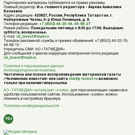
Партнерские материалы публикуются на правах рекламы.
Главный редактор:
И.о. главного редактора - Акуева Анжелика
Базаевна
.
Адрес редакции:
423827, Россия, Республика Татарстан, г.
Набережные Челны, б-р Юных Ленинцев, д. 9.
Телефон редакции:
+7 (8552) 46-20-94
,
46-88-27
.
Режим работы:
Понедельник–пятница с 8:30 до 17:00. Выходные:
суббота, воскресенье.
E-mail:
ch_izvest@mail.ru
Телефон рекламной службы и приема объявлений: +7 (8552) 46-02-79,
46-88-15
Учредитель СМИ: АО «ТАТМЕДИА»
Для сообщений о фактах коррупции электронная почта редакции:
ch_izvest@mail.ru
Политика о персональных данных
Антикоррупционная политика
Частичное или полное воспроизведение материалов газеты
«Челнинские известия» или сайта
chelny-izvest.ru
возможно
только при наличии гиперссылки.
АО «ТАТМЕДИА» использует «cookie»
для персонализации сервисов и
удобства пользователей сайтом. Использование «cookie» можно
отменить в настройках браузера.
Политика конфиденциальности
16+