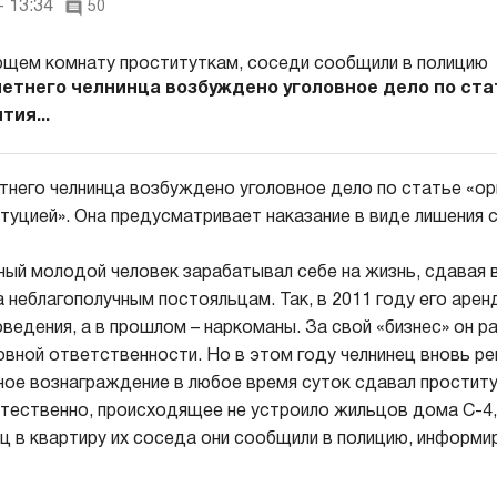
- 13:34
50
летнего челнинца возбуждено уголовное дело по ста
тия...
тнего челнинца возбуждено уголовное дело по статье «ор
итуцией». Она предусматривает наказание в виде лишения
ный молодой человек зарабатывал себе на жизнь, сдавая 
 неблагополучным постояльцам. Так, в 2011 году его аре
ведения, а в прошлом – наркоманы. За свой «бизнес» он р
ловной ответственности. Но в этом году челнинец вновь ре
ное вознаграждение в любое время суток сдавал простит
стественно, происходящее не устроило жильцов дома С-4, 
ц в квартиру их соседа они сообщили в полицию, информи