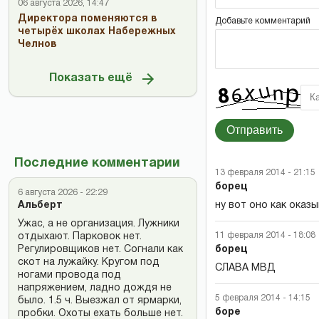
06 августа 2026, 14:47
Директора поменяются в
Добавьте комментарий
четырёх школах Набережных
Челнов
Показать ещё
Отправить
Последние комментарии
13 февраля 2014 - 21:15
борец
6 августа 2026 - 22:29
ну вот оно как оказ
Альберт
Ужас, а не организация. Лужники
11 февраля 2014 - 18:08
отдыхают. Парковок нет.
борец
Регулировщиков нет. Согнали как
скот на лужайку. Кругом под
СЛАВА МВД
ногами провода под
напряжением, ладно дождя не
5 февраля 2014 - 14:15
было. 1.5 ч. Выезжал от ярмарки,
боре
пробки. Охоты ехать больше нет.