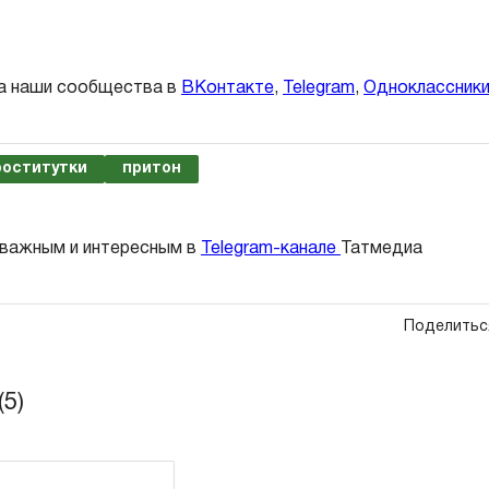
а наши сообщества в
ВКонтакте
,
Telegram
,
Одноклассник
роститутки
притон
 важным и интересным в
Telegram-канале
Татмедиа
Поделитьс
5)