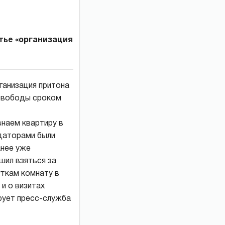
тье «организация
ганизация притона
 свободы сроком
внаем квартиру в
ндаторами были
анее уже
шил взяться за
уткам комнату в
и о визитах
рует пресс-служба