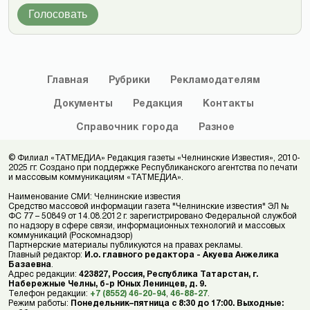
Голосовать
Главная
Рубрики
Рекламодателям
Документы
Редакция
Контакты
Справочник
города
Разное
© Филиал «ТАТМЕДИА» Редакция газеты «Челнинские Известия», 2010-
2025 гг. Создано при поддержке Республиканского агентства по печати
и массовым коммуникациям «ТАТМЕДИА».
Наименование СМИ: Челнинские известия
Средство массовой информации газета "Челнинские известия" ЭЛ №
ФС 77 – 50849 от 14.08.2012 г. зарегистрировано Федеральной службой
по надзору в сфере связи, информационных технологий и массовых
коммуникаций (Роскомнадзор)
Партнерские материалы публикуются на правах рекламы.
Главный редактор:
И.о. главного редактора - Акуева Анжелика
Базаевна
.
Адрес редакции:
423827, Россия, Республика Татарстан, г.
Набережные Челны, б-р Юных Ленинцев, д. 9.
Телефон редакции:
+7 (8552) 46-20-94
,
46-88-27
.
Режим работы:
Понедельник–пятница с 8:30 до 17:00. Выходные: