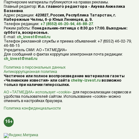
Партнерские материалы публикуются на правах рекламы.
Главный редактор:
И.о. главного редактора - Акуева Анжелика
Базаевна
.
Адрес редакции:
423827, Россия, Республика Татарстан, г.
Набережные Челны, б-р Юных Ленинцев, д. 9.
Телефон редакции:
+7 (8552) 46-20-94
,
46-88-27
.
Режим работы:
Понедельник–пятница с 8:30 до 17:00. Выходные:
суббота, воскресенье.
E-mail:
ch_izvest@mail.ru
Телефон рекламной службы и приема объявлений: +7 (8552) 46-02-79,
46-88-15
Учредитель СМИ: АО «ТАТМЕДИА»
Для сообщений о фактах коррупции электронная почта редакции:
ch_izvest@mail.ru
Политика о персональных данных
Антикоррупционная политика
Частичное или полное воспроизведение материалов газеты
«Челнинские известия» или сайта
chelny-izvest.ru
возможно
только при наличии гиперссылки.
АО «ТАТМЕДИА» использует «cookie»
для персонализации сервисов и
удобства пользователей сайтом. Использование «cookie» можно
отменить в настройках браузера.
Политика конфиденциальности
16+