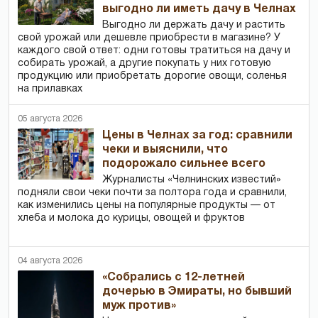
выгодно ли иметь дачу в Челнах
Выгодно ли держать дачу и растить
свой урожай или дешевле приобрести в магазине? У
каждого свой ответ: одни готовы тратиться на дачу и
собирать урожай, а другие покупать у них готовую
продукцию или приобретать дорогие овощи, соленья
на прилавках
05 августа 2026
Цены в Челнах за год: сравнили
чеки и выяснили, что
подорожало сильнее всего
Журналисты «Челнинских известий»
подняли свои чеки почти за полтора года и сравнили,
как изменились цены на популярные продукты — от
хлеба и молока до курицы, овощей и фруктов
04 августа 2026
«Собрались с 12-летней
дочерью в Эмираты, но бывший
муж против»