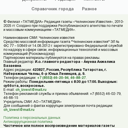
Справочник
города
Разное
© Филиал «ТАТМЕДИА» Редакция газеты «Челнинские Известия», 2010-
2025 гг. Создано при поддержке Республиканского агентства по печати
и массовым коммуникациям «ТАТМЕДИА».
Наименование СМИ: Челнинские известия
Средство массовой информации газета "Челнинские известия" ЭЛ №
ФС 77 – 50849 от 14.08.2012 г. зарегистрировано Федеральной службой
по надзору в сфере связи, информационных технологий и массовых
коммуникаций (Роскомнадзор)
Партнерские материалы публикуются на правах рекламы.
Главный редактор:
И.о. главного редактора - Акуева Анжелика
Базаевна
.
Адрес редакции:
423827, Россия, Республика Татарстан, г.
Набережные Челны, б-р Юных Ленинцев, д. 9.
Телефон редакции:
+7 (8552) 46-20-94
,
46-88-27
.
Режим работы:
Понедельник–пятница с 8:30 до 17:00. Выходные:
суббота, воскресенье.
E-mail:
ch_izvest@mail.ru
Телефон рекламной службы и приема объявлений: +7 (8552) 46-02-79,
46-88-15
Учредитель СМИ: АО «ТАТМЕДИА»
Для сообщений о фактах коррупции электронная почта редакции:
ch_izvest@mail.ru
Политика о персональных данных
Антикоррупционная политика
Частичное или полное воспроизведение материалов газеты