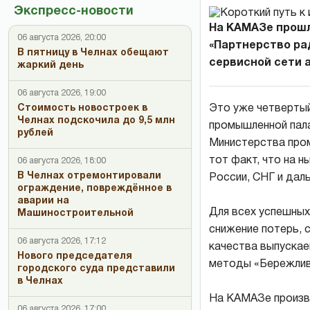
Экспресс-новости
На КАМАЗе прош
06 августа 2026, 20:00
«Партнерство ра
В пятницу в Челнах обещают
сервисной сети 
жаркий день
06 августа 2026, 19:00
Это уже четверты
Стоимость новостроек в
Челнах подскочила до 9,5 млн
промышленной пал
рублей
Министерства пром
тот факт, что на 
06 августа 2026, 18:00
В Челнах отремонтировали
России, СНГ и дал
ограждение, повреждённое в
аварии на
Для всех успешных 
Машиностроительной
снижение потерь, 
06 августа 2026, 17:12
качества выпускае
Нового председателя
методы «Бережлив
городского суда представили
в Челнах
На КАМАЗе произв
06 августа 2026, 17:00