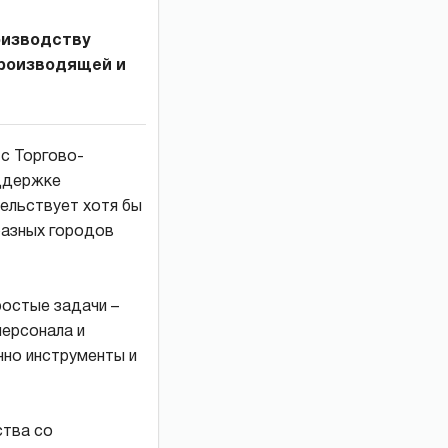
оизводству
производящей и
с Торгово-
оддержке
ельствует хотя бы
разных городов
ростые задачи –
персонала и
нно инструменты и
ства со