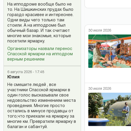
На ипподроме вообще было не
то. На Шишкинских прудах было
гораздо красивее и интереснее.
Одни виды чего только там
стоили. А на ипподроме был
обычный базар. И так считают
30 июля 2026
многие мои знакомые, которые
посетили ярмарку.
Организаторы назвали перенос
Спасской ярмарки на ипподром
верным решением
6 августа 2026 - 17:48
Юлия
Не смешите людей , все
30 июля 2026
участники Спасской ярмарки в
один голос высказывали свое
недовольство изменением места
проведения. Многие просто
остались в минусе продавцы от
того,что приехали на ярмарку за
многие км. Превратили ярмарку в
балаган и сабантуй.