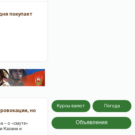
дня покупает
Курсы валют
Погода
провокации, но
Объявления
 – о «смуте»
и Казани и