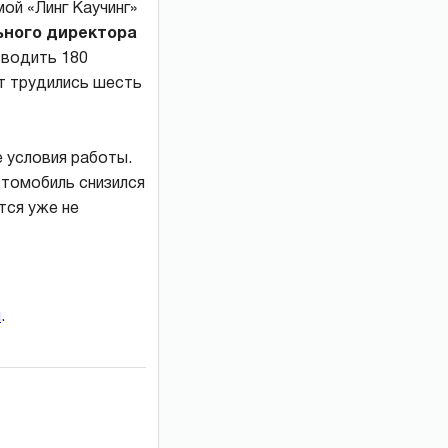
ой «Линг Каучинг»
ьного директора
зводить 180
ат трудились шесть
 условия работы.
втомобиль снизился
тся уже не
и
.