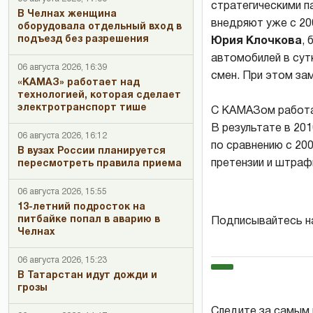
стратегическими п
В Челнах женщина
внедряют уже с 20
оборудовала отдельный вход в
подъезд без разрешения
Юрия Клочкова
,
автомобилей в сутк
06 августа 2026, 16:39
смен. При этом за
«КАМАЗ» работает над
технологией, которая сделает
электротранспорт тише
С КАМАЗом работаю
В результате в 20
06 августа 2026, 16:12
по сравнению с 20
В вузах России планируется
претензии и штраф
пересмотреть правила приема
06 августа 2026, 15:55
13-летний подросток на
питбайке попал в аварию в
Подписывайтесь н
Челнах
06 августа 2026, 15:23
В Татарстан идут дожди и
грозы
Следите за самым