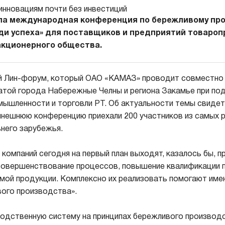
ла международная конференция по бережливому пр
ди успеха» для поставщиков и предприятий товаро
акционерного общества.
й Лин-форум, который ОАО «КАМАЗ» проводит совместно 
атой города Набережные Челны и региона Закамье при п
ышленности и торговли РТ. Об актуальности темы свидет
нынешнюю конференцию приехали 200 участников из самых 
ьнего зарубежья.
компаний сегодня на первый план выходят, казалось бы, п
совершенствование процессов, повышение квалификации 
мой продукции. Комплексно их реализовать помогают име
ого производства».
одственную систему на принципах бережливого производ