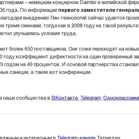
артнерами – немецким концерном Daimler и английской фирм
06 года. По информации
первого заместителя генерал
 благодаря внедрению Лин-технологий сейчас удается прои
и тремя сменами, тогда как в 2008 году на такой результ
метно улучшились условия труда.
т более 650 поставщиков. Они тоже переходят на новые
10 году коэффициент дефектности на один проверенный а
09 годом на 49 процентов. И основой партнерства становя
ные санкции, а такие вот конференции.
а наши сообщества в
ВКонтакте
,
Telegram
,
Одноклассник
 важным и интересным в
Telegram-канале
Татмедиа