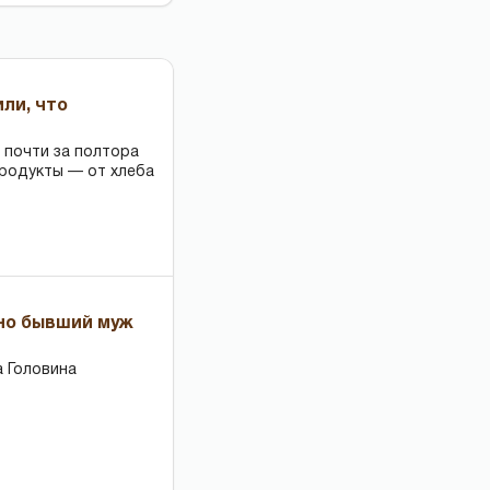
или, что
 почти за полтора
продукты — от хлеба
 но бывший муж
 Головина