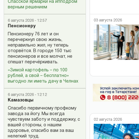
Спасской ярмарки на ипподром
верным решением
03 августа 2026
6 августа 2026 - 12:57
Пенсионеру
Пенсионеру 76 лет и он
перечеркнул свою жизнь,
неправильно жил, ну теперь
оторвётся. В городе 150 тыс
пенсионеров и все молчат, не
спешат перечёркивать.
«Зимой картофель – по 100
рублей, а свой – бесплатно»
выгодно ли иметь дачу в Челнах
6 августа 2026 - 12:12
Камазовцы
Спасибо первичному профкому
завода за йогу. Мы всегда
чувствуем заботу и поддержку, с
02 августа 2026
вашей стороны, о нашем
здоровье, спасибо вам за ваш
нелегкий труд.