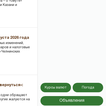
 – о «смуте»
и Казани и
уста 2026 года
ных изменений,
варов и налоговые
«Челнинских
вернуться»:
Курсы валют
Погода
: одни обращают
ругие жалуются на
Объявления