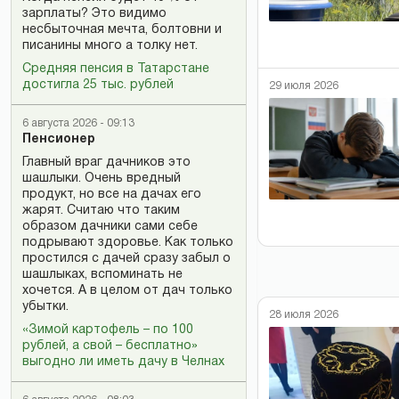
зарплаты? Это видимо
несбыточная мечта, болтовни и
писанины много а толку нет.
Средняя пенсия в Татарстане
достигла 25 тыс. рублей
29 июля 2026
6 августа 2026 - 09:13
Пенсионер
Главный враг дачников это
шашлыки. Очень вредный
продукт, но все на дачах его
жарят. Считаю что таким
образом дачники сами себе
подрывают здоровье. Как только
простился с дачей сразу забыл о
шашлыках, вспоминать не
хочется. А в целом от дач только
убытки.
28 июля 2026
«Зимой картофель – по 100
рублей, а свой – бесплатно»
выгодно ли иметь дачу в Челнах