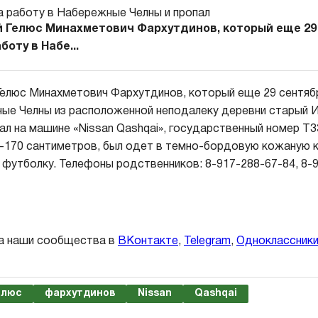
й Гелюс Минахметович Фархутдинов, который еще 29
оту в Набе...
Гелюс Минахметович Фархутдинов, который еще 29 сентяб
ые Челны из расположенной неподалеку деревни старый И
хал на машине «Nissan Qashqai», государственный номер Т
-170 сантиметров, был одет в темно-бордовую кожаную к
футболку. Телефоны родственников: 8-917-288-67-84, 8-9
а наши сообщества в
ВКонтакте
,
Telegram
,
Одноклассник
елюс
фархутдинов
Nissan
Qashqai