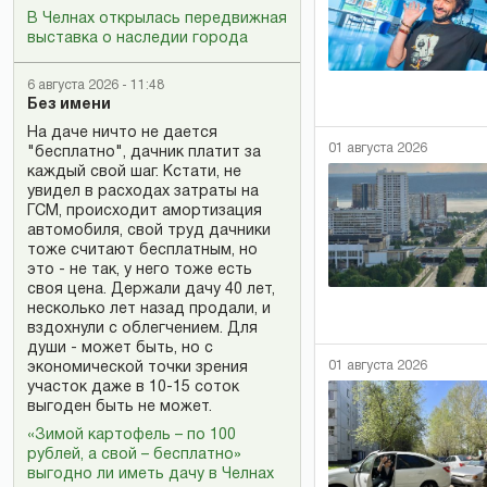
В Челнах открылась передвижная
выставка о наследии города
6 августа 2026 - 11:48
Без имени
На даче ничто не дается
01 августа 2026
"бесплатно", дачник платит за
каждый свой шаг. Кстати, не
увидел в расходах затраты на
ГСМ, происходит амортизация
автомобиля, свой труд дачники
тоже считают бесплатным, но
это - не так, у него тоже есть
своя цена. Держали дачу 40 лет,
несколько лет назад продали, и
вздохнули с облегчением. Для
души - может быть, но с
01 августа 2026
экономической точки зрения
участок даже в 10-15 соток
выгоден быть не может.
«Зимой картофель – по 100
рублей, а свой – бесплатно»
выгодно ли иметь дачу в Челнах