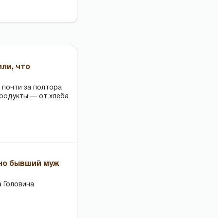
или, что
 почти за полтора
продукты — от хлеба
 но бывший муж
 Головина