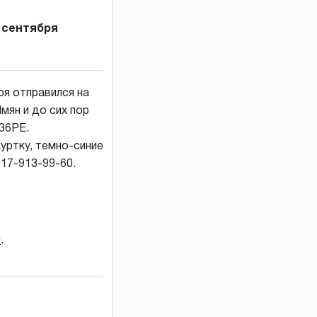
 сентября
ря отправился на
мян и до сих пор
336РЕ.
уртку, темно-синие
17-913-99-60.
и
.