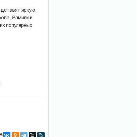
едставят яркую,
ова, Рамили и
их популярных
и
.
я: