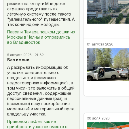
режиме на км.пути.Мне даже
страшно представить их
лёгочную систему после такого
"увлекательного" путешествия. А
так конечно,они молодцы.
Павел и Тамара пешком дошли из
Москвы в Челны и отправились
во Владивосток
01 августа 2026
5 августа 2026 - 21:32
Без имени
А раскрывать информацию об
участке, следовательно о
владельце, и (возможно
недостоверную информацию) , в
том числ- это выложить в общий
доступ сведения , содержащие
персональные данные (раз), и
(возможно) несут оскорбление,
моральный и материальный вред
владельцу участка.
30 июля 2026
Правовой ликбез: как не
приобрести участок вместе с