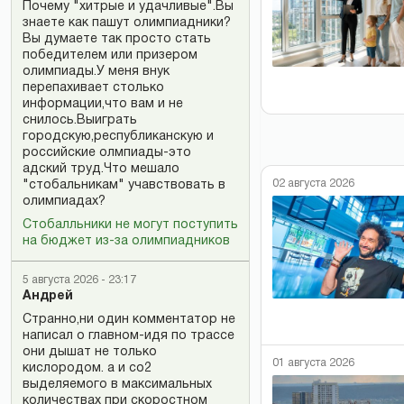
Почему "хитрые и удачливые".Вы
знаете как пашут олимпиадники?
Вы думаете так просто стать
победителем или призером
олимпиады.У меня внук
перепахивает столько
информации,что вам и не
снилось.Выиграть
городскую,республиканскую и
российские олмпиады-это
адский труд.Что мешало
02 августа 2026
"стобальникам" учавствовать в
олимпиадах?
Стобалльники не могут поступить
на бюджет из-за олимпиадников
5 августа 2026 - 23:17
Андрей
Странно,ни один комментатор не
написал о главном-идя по трассе
они дышат не только
01 августа 2026
кислородом. а и со2
выделяемого в максимальных
количествах при скоростном