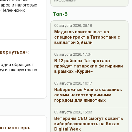
ных изменений,
информации
варов и налоговые
«Челнинских
Топ-5
06 августа 2026, 08:16
Медиков приглашают на
спецконтракт в Татарстане с
выплатой 2,9 млн
вернуться»:
05 августа 2026, 17:34
В 12 районах Татарстана
: одни обращают
пройдут татарские фатирники
ругие жалуются на
в рамках «Курше»
05 августа 2026, 16:47
Набережные Челны оказались
самым негостеприимным
городом для животных
05 августа 2026, 15:03
Ветераны СВО смогут освоить
кибербезопасность на Kazan
ают мастера,
Digital Week