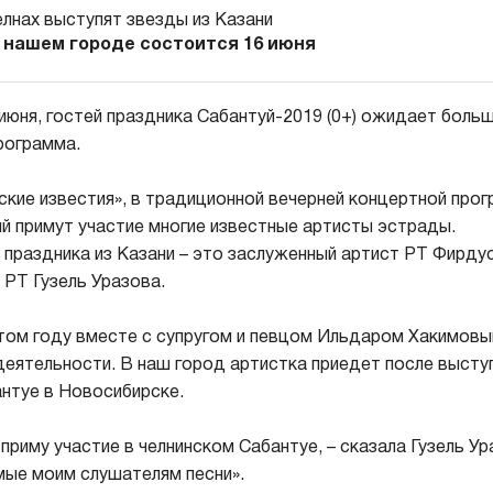
в нашем городе состоится 16 июня
 июня, гостей праздника Сабантуй-2019 (0+) ожидает больш
рограмма.
нские известия», в традиционной вечерней концертной про
й примут участие многие известные артисты эстрады.
 праздника из Казани – это заслуженный артист РТ Фирдус
 РТ Гузель Уразова.
этом году вместе с супругом и певцом Ильдаром Хакимовы
деятельности. В наш город артистка приедет после выступ
нтуе в Новосибирске.
риму участие в челнинском Сабантуе, – сказала Гузель Ур
мые моим слушателям песни».