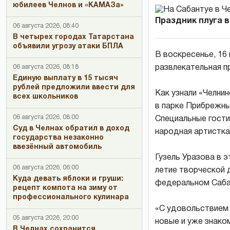
юбилеев Челнов и «КАМАЗа»
Праздник плуга 
06 августа 2026, 08:40
В четырех городах Татарстана
объявили угрозу атаки БПЛА
В воскресенье, 16
06 августа 2026, 08:18
развлекательная п
Единую выплату в 15 тысяч
рублей предложили ввести для
Как узнали «Челни
всех школьников
в парке Прибрежны
06 августа 2026, 08:00
Специальные гости
Суд в Челнах обратил в доход
народная артистка
государства незаконно
ввезённый автомобиль
Гузель Уразова в 
06 августа 2026, 06:00
летие творческой 
Куда девать яблоки и груши:
федеральном Саба
рецепт компота на зиму от
профессионального кулинара
«С удовольствием п
05 августа 2026, 20:00
новые и уже знако
В Челнах сохранится