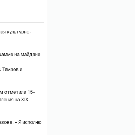
ая культурно-
грамме на майдане
 Тямаев и
м отметила 15-
ления на ХIХ
азова. – Я исполню