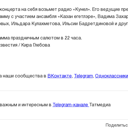
концерта на себя возьмет радио «Кунел». Его ведущие пр
мму с участием ансамбля «Казан егетлэре», Вадима Захар
вых, Ильдара Кулахметова, Ильсии Бадретдиновой и друг
мма праздничным салютом в 22 часа.
звестия / Кира Глебова
а наши сообщества в
ВКонтакте
,
Telegram
,
Одноклассник
 важным и интересным в
Telegram-канале
Татмедиа
Поделитьс