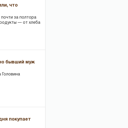
или, что
 почти за полтора
продукты — от хлеба
 но бывший муж
 Головина
дня покупает