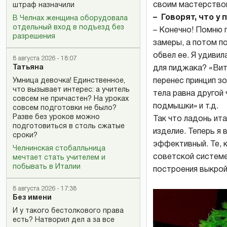
своим мастерство
штраф назначили
– Говорят, что у
В Челнах женщина оборудовала
отдельный вход в подъезд без
– Конечно! Помню 
разрешения
замеры, а потом п
обвел ее. Я удиви
8 августа 2026 - 18:07
Татьяна
для пиджака? «Вит
Умница девочка! Единственное,
перенес принцип з
что вызывает интерес: а учитель
тела равна другой 
совсем не причастен? На уроках
подмышки» и т.д.
совсем подготовки не было?
Разве без уроков можно
Так что ладонь ит
подготовиться в столь сжатые
изделие. Теперь я
сроки?
эффективный. Те, к
Челнинская стобалльница
советской системе
мечтает стать учителем и
побывать в Италии
построения выкро
8 августа 2026 - 17:38
Без имени
И у такого бестолкового права
есть? Натворил дел а за все