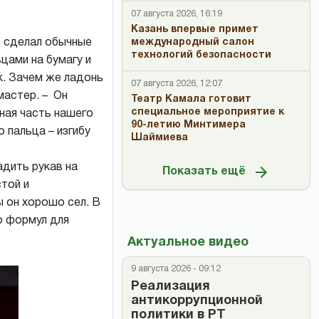
07 августа 2026, 16:19
Казань впервые примет
международный салон
р сделал обычные
технологий безопасности
цами на бумагу и
к. Зачем же ладонь
07 августа 2026, 12:07
мастер. – Он
Театр Камала готовит
специальное мероприятие к
нная часть нашего
90-летию Минтимера
 пальца – изгибу
Шаймиева
адить рукав на
Показать ещё
стой и
ы он хорошо сел. В
о формул для
Актуальное видео
9 августа 2026 - 09:12
Реализация
антикоррупционной
политики в РТ