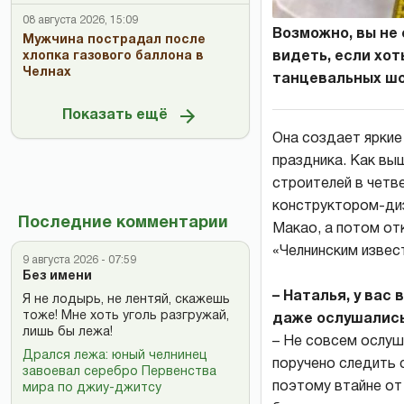
08 августа 2026, 15:09
Возможно, вы не 
Мужчина пострадал после
видеть, если хот
хлопка газового баллона в
Челнах
танцевальных шо
Показать ещё
Она создает яркие
праздника. Как вы
строителей в четв
конструктором-диз
Последние комментарии
Макао, а потом от
«Челнинским извес
9 августа 2026 - 07:59
Без имени
– Наталья, у вас
Я не лодырь, не лентяй, скажешь
тоже! Мне хоть уголь разгружай,
даже ослушались
лишь бы лежа!
– Не совсем ослуша
Дрался лежа: юный челнинец
поручено следить 
завоевал серебро Первенства
поэтому втайне от 
мира по джиу-джитсу