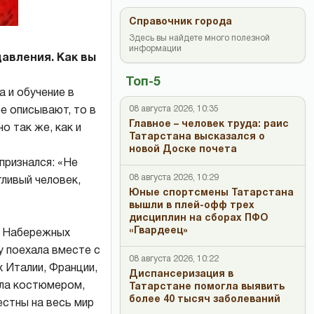
Справочник города
Здесь вы найдете много полезной
информации
авления. Как вы
Топ-5
а и обучение в
08 августа 2026, 10:35
е описывают, то в
Главное – человек труда: раис
о так же, как и
Татарстана высказался о
новой Доске почета
признался: «Не
08 августа 2026, 10:29
тливый человек,
Юные спортсмены Татарстана
вышли в плей-офф трех
дисциплин на сборах ПФО
«Гвардеец»
у Набережных
у поехала вместе с
08 августа 2026, 10:22
 Италии, Франции,
Диспансеризация в
ыла костюмером,
Татарстане помогла выявить
более 40 тысяч заболеваний
естны на весь мир