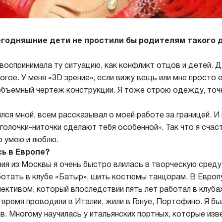
сегодняшние дети не простили бы родителям такого д
воспринимала ту ситуацию, как конфликт отцов и детей. Д
гое. У меня «3D зрение», если вижу вещь или мне просто е
объемный чертеж конструкции. Я тоже строю одежду, точн
лся мной, всем рассказывал о моей работе за границей. И 
голочки-ниточки сделают тебя особенной». Так что я счас
о умею и люблю.
сь в Европе?
ия из Москвы я очень быстро влилась в творческую сред
ботать в клубе «Батыр», шить костюмы танцорам. В Европ
ективом, который впоследствии пять лет работал в клубах
 время проводили в Италии, жили в Генуе, Портофино. Я б
в. Многому научилась у итальянских портных, которые изв