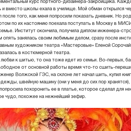
иментальный курс портного-дизайнера-закройщика. Каждо
 и вместо школы ехала в училище. Мой обман открылся че
л после того, как меня попросили показать дневник. Но ро
потом по их настоянию поехала поступать в Москву в МИСИ
семье. Институт окончила, получила диплом инженера-стр
м опять занялась своим любимым делом, сразу после инст
лавным художником театра «Мастеровые» Еленой Сорочайк
азалась в костюмерной театра.
 любви к шитью, то она тоже идет из семьи. Во-первых, б
свободное от основной работы время что-то сшить-переши
женер Волжской ГЭС, на склоне лет начал шить, купил книг
дежды, швейную машину (они у меня до сих пор хранятся),
 попросила похоронить ее в платье, которое сделал для не
е чудо, похожее на нежнейший зефир.