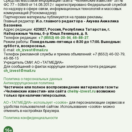
Средство массовой информации газета "Челнинские известия" ЭЛ №
ФС 77 – 50849 от 14.08.2012 г. зарегистрировано Федеральной службой
по надзору в сфере связи, информационных технологий и массовых
коммуникаций (Роскомнадзор)
Партнерские материалы публикуются на правах рекламы.
Главный редактор:
И.о. главного редактора - Акуева Анжелика
Базаевна
.
Адрес редакции:
423827, Россия, Республика Татарстан, г.
Набережные Челны, б-р Юных Ленинцев, д. 9.
Телефон редакции:
+7 (8552) 46-20-94
,
46-88-27
.
Режим работы:
Понедельник–пятница с 8:30 до 17:00. Выходные:
суббота, воскресенье.
E-mail:
ch_izvest@mail.ru
Телефон рекламной службы и приема объявлений: +7 (8552) 46-02-79,
46-88-15
Учредитель СМИ: АО «ТАТМЕДИА»
Для сообщений о фактах коррупции электронная почта редакции:
ch_izvest@mail.ru
Политика о персональных данных
Антикоррупционная политика
Частичное или полное воспроизведение материалов газеты
«Челнинские известия» или сайта
chelny-izvest.ru
возможно
только при наличии гиперссылки.
АО «ТАТМЕДИА» использует «cookie»
для персонализации сервисов и
удобства пользователей сайтом. Использование «cookie» можно
отменить в настройках браузера.
Политика конфиденциальности
16+