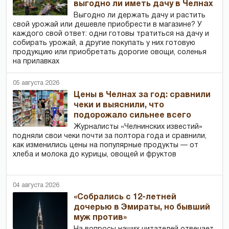
выгодно ли иметь дачу в Челнах
Выгодно ли держать дачу и растить
свой урожай или дешевле приобрести в магазине? У
каждого свой ответ: одни готовы тратиться на дачу и
собирать урожай, а другие покупать у них готовую
продукцию или приобретать дорогие овощи, соленья
на прилавках
05 августа 2026
Цены в Челнах за год: сравнили
чеки и выяснили, что
подорожало сильнее всего
Журналисты «Челнинских известий»
подняли свои чеки почти за полтора года и сравнили,
как изменились цены на популярные продукты — от
хлеба и молока до курицы, овощей и фруктов
04 августа 2026
«Собрались с 12-летней
дочерью в Эмираты, но бывший
муж против»