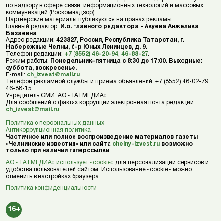
по надзору в сфере связи, информационных технологий и массовых
коммуникаций (Роскомнадзор)
Партнерские материалы публикуются на правах рекламы.
Главный редактор:
И.о. главного редактора - Акуева Анжелика
Базаевна
.
Адрес редакции:
423827, Россия, Республика Татарстан, г.
Набережные Челны, б-р Юных Ленинцев, д. 9.
Телефон редакции:
+7 (8552) 46-20-94
,
46-88-27
.
Режим работы:
Понедельник–пятница с 8:30 до 17:00. Выходные:
суббота, воскресенье.
E-mail:
ch_izvest@mail.ru
Телефон рекламной службы и приема объявлений: +7 (8552) 46-02-79,
46-88-15
Учредитель СМИ: АО «ТАТМЕДИА»
Для сообщений о фактах коррупции электронная почта редакции:
ch_izvest@mail.ru
Политика о персональных данных
Антикоррупционная политика
Частичное или полное воспроизведение материалов газеты
«Челнинские известия» или сайта
chelny-izvest.ru
возможно
только при наличии гиперссылки.
АО «ТАТМЕДИА» использует «cookie»
для персонализации сервисов и
удобства пользователей сайтом. Использование «cookie» можно
отменить в настройках браузера.
Политика конфиденциальности
16+