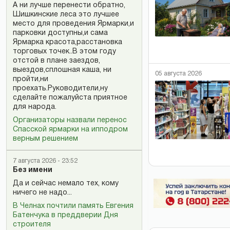
А ни лучше перенести обратно,
Шишкинские леса это лучшее
место для проведения Ярмарки,и
парковки доступны,и сама
Ярмарка красота,расстановка
торговых точек..В этом году
отстой в плане заездов,
выездов,сплошная каша, ни
05 августа 2026
пройти,ни
проехать.Руководители,ну
сделайте пожалуйста приятное
для народа.
Организаторы назвали перенос
Спасской ярмарки на ипподром
верным решением
7 августа 2026 - 23:52
Без имени
Да и сейчас немало тех, кому
ничего не надо...
В Челнах почтили память Евгения
Батенчука в преддверии Дня
строителя