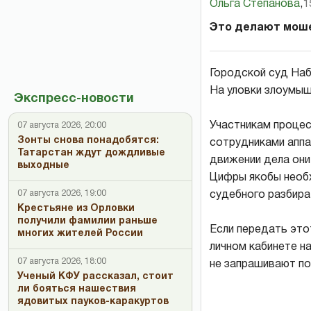
Ольга Степанова
,
1
Это делают мош
Городской суд Наб
На уловки злоумыш
Экспресс-новости
Участникам процес
07 августа 2026, 20:00
Зонты снова понадобятся:
сотрудниками аппа
Татарстан ждут дождливые
движении дела они
выходные
Цифры якобы необх
07 августа 2026, 19:00
судебного разбира
Крестьяне из Орловки
получили фамилии раньше
Если передать это
многих жителей России
личном кабинете н
07 августа 2026, 18:00
не запрашивают п
Ученый КФУ рассказал, стоит
ли бояться нашествия
ядовитых пауков-каракуртов