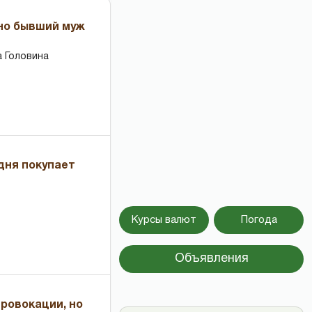
 но бывший муж
 Головина
дня покупает
Курсы валют
Погода
Объявления
провокации, но