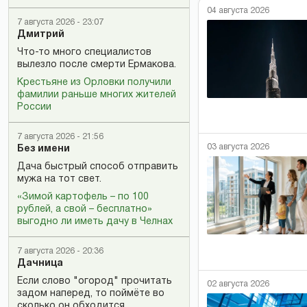
04 августа 2026
7 августа 2026 - 23:07
Дмитрий
Что-то много специалистов
вылезло после смерти Ермакова.
Крестьяне из Орловки получили
фамилии раньше многих жителей
России
7 августа 2026 - 21:56
03 августа 2026
Без имени
Дача быстрый способ отправить
мужа на тот свет.
«Зимой картофель – по 100
рублей, а свой – бесплатно»
выгодно ли иметь дачу в Челнах
7 августа 2026 - 20:36
Дачница
Если слово "огород" прочитать
02 августа 2026
задом наперед, то поймёте во
сколько он обходится