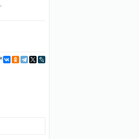
и
.
я: