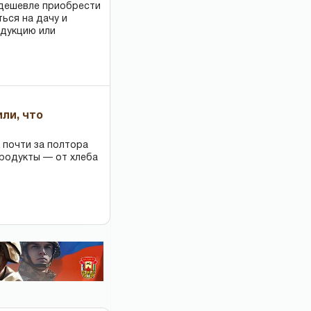
 дешевле приобрести
ться на дачу и
одукцию или
или, что
 почти за полтора
продукты — от хлеба