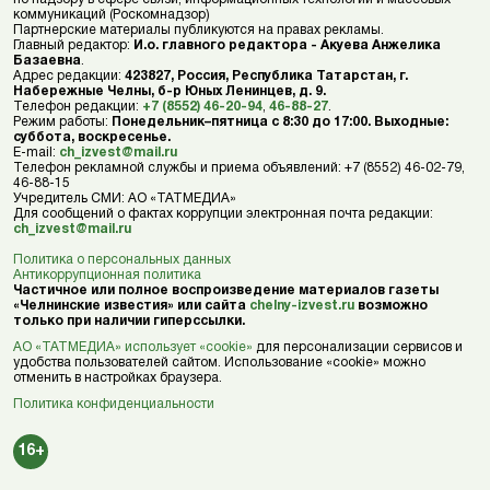
коммуникаций (Роскомнадзор)
Партнерские материалы публикуются на правах рекламы.
Главный редактор:
И.о. главного редактора - Акуева Анжелика
Базаевна
.
Адрес редакции:
423827, Россия, Республика Татарстан, г.
Набережные Челны, б-р Юных Ленинцев, д. 9.
Телефон редакции:
+7 (8552) 46-20-94
,
46-88-27
.
Режим работы:
Понедельник–пятница с 8:30 до 17:00. Выходные:
суббота, воскресенье.
E-mail:
ch_izvest@mail.ru
Телефон рекламной службы и приема объявлений: +7 (8552) 46-02-79,
46-88-15
Учредитель СМИ: АО «ТАТМЕДИА»
Для сообщений о фактах коррупции электронная почта редакции:
ch_izvest@mail.ru
Политика о персональных данных
Антикоррупционная политика
Частичное или полное воспроизведение материалов газеты
«Челнинские известия» или сайта
chelny-izvest.ru
возможно
только при наличии гиперссылки.
АО «ТАТМЕДИА» использует «cookie»
для персонализации сервисов и
удобства пользователей сайтом. Использование «cookie» можно
отменить в настройках браузера.
Политика конфиденциальности
16+