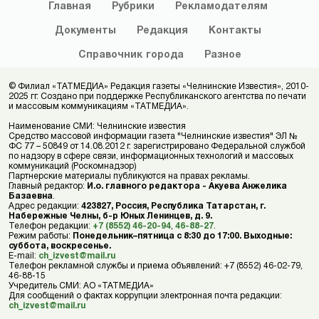
Главная
Рубрики
Рекламодателям
Документы
Редакция
Контакты
Справочник
города
Разное
© Филиал «ТАТМЕДИА» Редакция газеты «Челнинские Известия», 2010-
2025 гг. Создано при поддержке Республиканского агентства по печати
и массовым коммуникациям «ТАТМЕДИА».
Наименование СМИ: Челнинские известия
Средство массовой информации газета "Челнинские известия" ЭЛ №
ФС 77 – 50849 от 14.08.2012 г. зарегистрировано Федеральной службой
по надзору в сфере связи, информационных технологий и массовых
коммуникаций (Роскомнадзор)
Партнерские материалы публикуются на правах рекламы.
Главный редактор:
И.о. главного редактора - Акуева Анжелика
Базаевна
.
Адрес редакции:
423827, Россия, Республика Татарстан, г.
Набережные Челны, б-р Юных Ленинцев, д. 9.
Телефон редакции:
+7 (8552) 46-20-94
,
46-88-27
.
Режим работы:
Понедельник–пятница с 8:30 до 17:00. Выходные:
суббота, воскресенье.
E-mail:
ch_izvest@mail.ru
Телефон рекламной службы и приема объявлений: +7 (8552) 46-02-79,
46-88-15
Учредитель СМИ: АО «ТАТМЕДИА»
Для сообщений о фактах коррупции электронная почта редакции:
ch_izvest@mail.ru