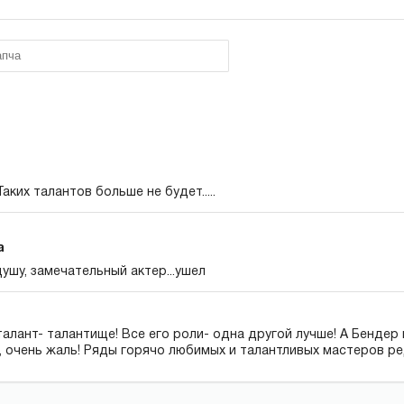
ких талантов больше не будет.....
а
душу, замечательный актер...ушел
талант- талантище! Все его роли- одна другой лучше! А Бендер 
, очень жаль! Ряды горячо любимых и талантливых мастеров р