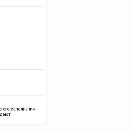
в его исполнении-
едеют!