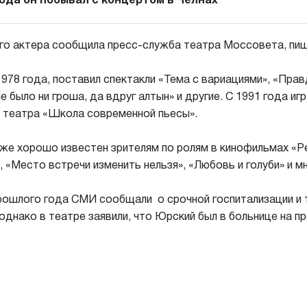
года он побывал с концертом в Челнах
ого актера сообщила пресс-служба театра Моссовета, пи
1978 года, поставил спектакли «Тема с вариациями», «Пра
е было ни гроша, да вдруг алтын» и другие. С 1991 года игр
е театра «Школа современной пьесы».
же хорошо известен зрителям по ролям в кинофильмах «
 «Место встречи изменить нельзя», «Любовь и голуби» и мн
рошлого года СМИ сообщали о срочной госпитализации и
 однако в театре заявили, что Юрский был в больнице на 