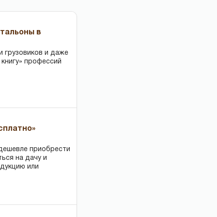
чтальоны в
и грузовиков и даже
 книгу» профессий
есплатно»
 дешевле приобрести
ться на дачу и
одукцию или