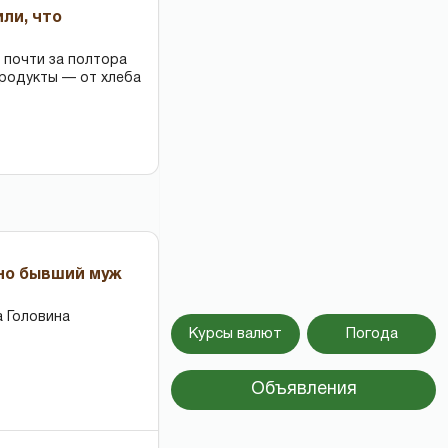
или, что
 почти за полтора
продукты — от хлеба
 но бывший муж
 Головина
Курсы валют
Погода
Объявления