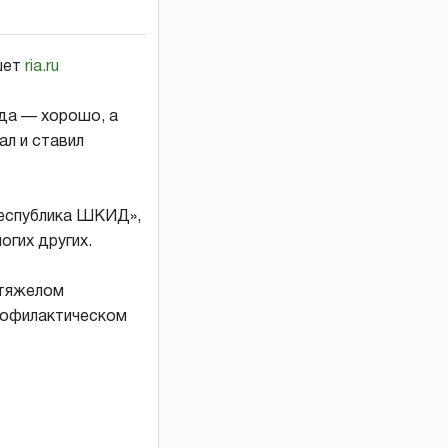
шет
ria.ru
вда — хорошо, а
ал и ставил
Республика ШКИД»,
огих других.
 тяжелом
профилактическом