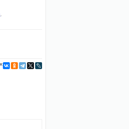
и
.
я: