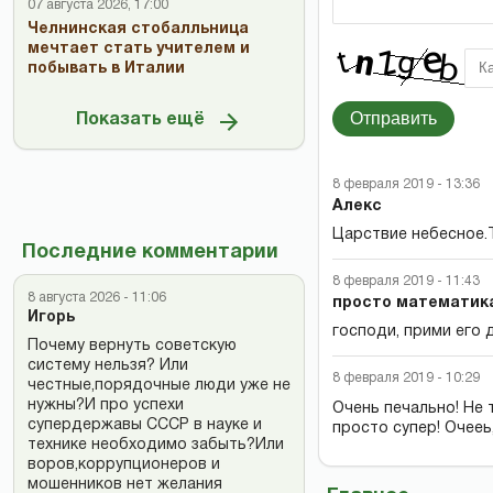
07 августа 2026, 17:00
Челнинская стобалльница
мечтает стать учителем и
побывать в Италии
Отправить
Показать ещё
8 февраля 2019 - 13:36
Алекс
Царствие небесное.Та
Последние комментарии
8 февраля 2019 - 11:43
8 августа 2026 - 11:06
просто математик
Игорь
господи, прими его 
Почему вернуть советскую
систему нельзя? Или
8 февраля 2019 - 10:29
честные,порядочные люди уже не
нужны?И про успехи
Очень печально! Не 
супердержавы СССР в науке и
просто супер! Очееь
технике необходимо забыть?Или
воров,коррупционеров и
мошенников нет желания