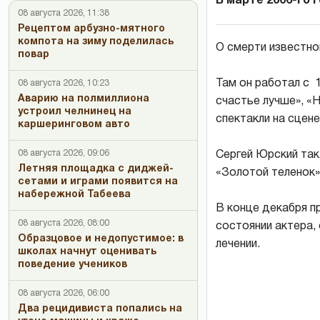
В марте 2006-го 
08 августа 2026, 11:38
Рецептом арбузно-мятного
компота на зиму поделилась
О смерти известн
повар
Там он работал с 
08 августа 2026, 10:23
Аварию на полмиллиона
счастье лучше», «Н
устроил челнинец на
спектакли на сцен
каршеринговом авто
08 августа 2026, 09:06
Сергей Юрский так
Летняя площадка с диджей-
«Золотой теленок»,
сетами и играми появится на
набережной Табеева
В конце декабря п
08 августа 2026, 08:00
состоянии актера,
Образцовое и недопустимое: в
лечении.
школах начнут оценивать
поведение учеников
08 августа 2026, 06:00
Два рецидивиста попались на