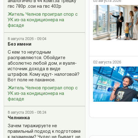
03 августа 2026
аналогично в 44 комп.за трёшку
гвс 780р .сои на гвс 402р
Житель Челнов проиграл спор с
УК из-за кондиционера на
фасаде
8 августа 2026 - 09:04
Без имени
С кем то неугодным
расправляются. Обойдите
02 августа 2026
абсолютно любой дом, и вуаля-
источник дохода в виде
штрафов. Кому идут- налоговой?
Вот поле не паханное.
Житель Челнов проиграл спор с
УК из-за кондиционера на
фасаде
8 августа 2026 - 08:24
Челнинка
Зачем тиражируете не
правильный подход к подготовке
к экзаменам? Чудес не бывает, не