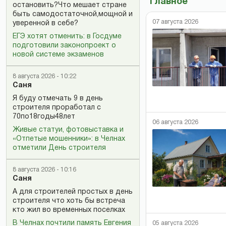
Главное
остановить?Что мешает стране
быть самодостаточной,мощной и
07 августа 2026
уверенной в себе?
ЕГЭ хотят отменить: в Госдуме
подготовили законопроект о
новой системе экзаменов
8 августа 2026 - 10:22
Саня
Я буду отмечать 9 в день
строителя проработал с
70по18годы48лет
06 августа 2026
Живые статуи, фотовыставка и
«Отпетые мошенники»: в Челнах
отметили День строителя
8 августа 2026 - 10:16
Саня
А для строителей простых в день
строителя что хоть бы встреча
кто жил во временных поселках
В Челнах почтили память Евгения
05 августа 2026