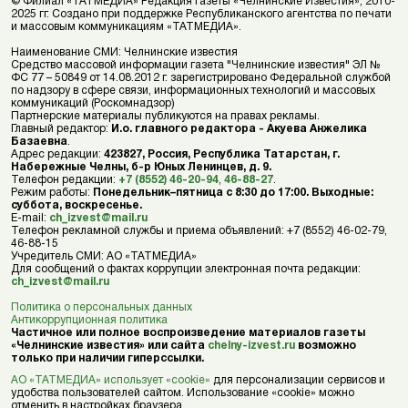
© Филиал «ТАТМЕДИА» Редакция газеты «Челнинские Известия», 2010-
2025 гг. Создано при поддержке Республиканского агентства по печати
и массовым коммуникациям «ТАТМЕДИА».
Наименование СМИ: Челнинские известия
Средство массовой информации газета "Челнинские известия" ЭЛ №
ФС 77 – 50849 от 14.08.2012 г. зарегистрировано Федеральной службой
по надзору в сфере связи, информационных технологий и массовых
коммуникаций (Роскомнадзор)
Партнерские материалы публикуются на правах рекламы.
Главный редактор:
И.о. главного редактора - Акуева Анжелика
Базаевна
.
Адрес редакции:
423827, Россия, Республика Татарстан, г.
Набережные Челны, б-р Юных Ленинцев, д. 9.
Телефон редакции:
+7 (8552) 46-20-94
,
46-88-27
.
Режим работы:
Понедельник–пятница с 8:30 до 17:00. Выходные:
суббота, воскресенье.
E-mail:
ch_izvest@mail.ru
Телефон рекламной службы и приема объявлений: +7 (8552) 46-02-79,
46-88-15
Учредитель СМИ: АО «ТАТМЕДИА»
Для сообщений о фактах коррупции электронная почта редакции:
ch_izvest@mail.ru
Политика о персональных данных
Антикоррупционная политика
Частичное или полное воспроизведение материалов газеты
«Челнинские известия» или сайта
chelny-izvest.ru
возможно
только при наличии гиперссылки.
АО «ТАТМЕДИА» использует «cookie»
для персонализации сервисов и
удобства пользователей сайтом. Использование «cookie» можно
отменить в настройках браузера.