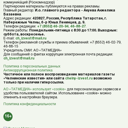
коммуникаций (Роскомнадзор)
Партнерские материалы публикуются на правах рекламы.
Главный редактор:
И.о. главного редактора - Акуева Анжелика
Базаевна
.
Адрес редакции:
423827, Россия, Республика Татарстан, г.
Набережные Челны, б-р Юных Ленинцев, д. 9.
Телефон редакции:
+7 (8552) 46-20-94
,
46-88-27
.
Режим работы:
Понедельник–пятница с 8:30 до 17:00. Выходные:
суббота, воскресенье.
E-mail:
ch_izvest@mail.ru
Телефон рекламной службы и приема объявлений: +7 (8552) 46-02-79,
46-88-15
Учредитель СМИ: АО «ТАТМЕДИА»
Для сообщений о фактах коррупции электронная почта редакции:
ch_izvest@mail.ru
Политика о персональных данных
Антикоррупционная политика
Частичное или полное воспроизведение материалов газеты
«Челнинские известия» или сайта
chelny-izvest.ru
возможно
только при наличии гиперссылки.
АО «ТАТМЕДИА» использует «cookie»
для персонализации сервисов и
удобства пользователей сайтом. Использование «cookie» можно
отменить в настройках браузера.
Политика конфиденциальности
16+