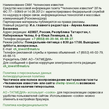
Наименование СМИ: Челнинские известия
Средство массовой информации газета "Челнинские известия" ЭЛ №
ФС 77 – 50849 от 14.08.2012 г. зарегистрировано Федеральной службой
по надзору в сфере связи, информационных технологий и массовых
коммуникаций (Роскомнадзор)
Партнерские материалы публикуются на правах рекламы.
Главный редактор:
И.о. главного редактора - Акуева Анжелика
Базаевна
.
Адрес редакции:
423827, Россия, Республика Татарстан, г.
Набережные Челны, б-р Юных Ленинцев, д. 9.
Телефон редакции:
+7 (8552) 46-20-94
,
46-88-27
.
Режим работы:
Понедельник–пятница с 8:30 до 17:00. Выходные:
суббота, воскресенье.
E-mail:
ch_izvest@mail.ru
Телефон рекламной службы и приема объявлений: +7 (8552) 46-02-79,
46-88-15
Учредитель СМИ: АО «ТАТМЕДИА»
Для сообщений о фактах коррупции электронная почта редакции:
ch_izvest@mail.ru
Политика о персональных данных
Антикоррупционная политика
Частичное или полное воспроизведение материалов газеты
«Челнинские известия» или сайта
chelny-izvest.ru
возможно
только при наличии гиперссылки.
АО «ТАТМЕДИА» использует «cookie»
для персонализации сервисов и
удобства пользователей сайтом. Использование «cookie» можно
отменить в настройках браузера.
Политика конфиденциальности