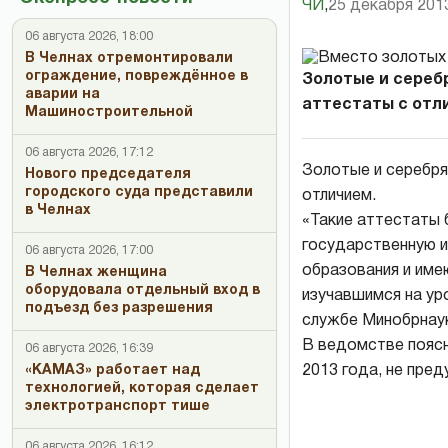
ЧИ
,
25 декабря 2013
06 августа 2026, 18:00
В Челнах отремонтировали
ограждение, повреждённое в
Золотые и сереб
аварии на
аттестаты с отли
Машиностроительной
06 августа 2026, 17:12
Золотые и серебря
Нового председателя
городского суда представили
отличием.
в Челнах
«Такие аттестаты 
государственную 
06 августа 2026, 17:00
образования и име
В Челнах женщина
оборудовала отдельный вход в
изучавшимся на ур
подъезд без разрешения
службе Минобрнаук
В ведомстве поясни
06 августа 2026, 16:39
2013 года, не пре
«КАМАЗ» работает над
технологией, которая сделает
электротранспорт тише
06 августа 2026, 16:12