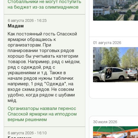
Стобалльники не могут поступить
на бюджет из-за олимпиадников
6 августа 2026 - 16:23
Мадам
Как постоянный гость Спасской
ярмарки обращаюсь к
01 августа 2026
организаторам. При
планировании торговых рядов
хорошо бы учитывать категории
товаров. Например, ряд с мёдом,
ряд с одеждой, ряд с
украшениями и т.д. Также в
начале рядов нужны таблички:
например, 1 ряд "Одежда", на
входе схема рядов. Не совсем
удобно, когда рядом с шубами
мёд.
Организаторы назвали перенос
Спасской ярмарки на ипподром
верным решением
30 июля 2026
6 августа 2026 - 16:10