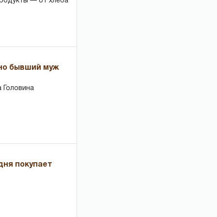
продукты — от хлеба
 но бывший муж
 Головина
дня покупает