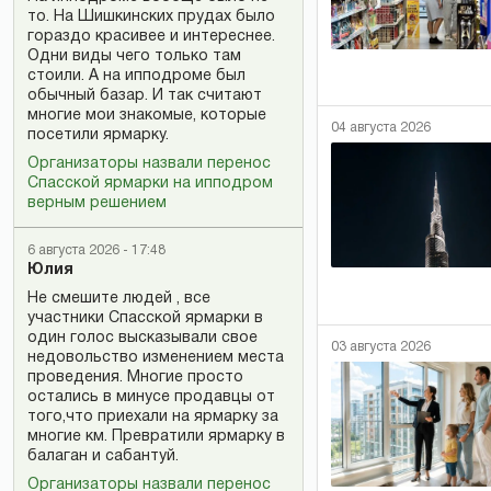
то. На Шишкинских прудах было
гораздо красивее и интереснее.
Одни виды чего только там
стоили. А на ипподроме был
обычный базар. И так считают
многие мои знакомые, которые
04 августа 2026
посетили ярмарку.
Организаторы назвали перенос
Спасской ярмарки на ипподром
верным решением
6 августа 2026 - 17:48
Юлия
Не смешите людей , все
участники Спасской ярмарки в
один голос высказывали свое
03 августа 2026
недовольство изменением места
проведения. Многие просто
остались в минусе продавцы от
того,что приехали на ярмарку за
многие км. Превратили ярмарку в
балаган и сабантуй.
Организаторы назвали перенос