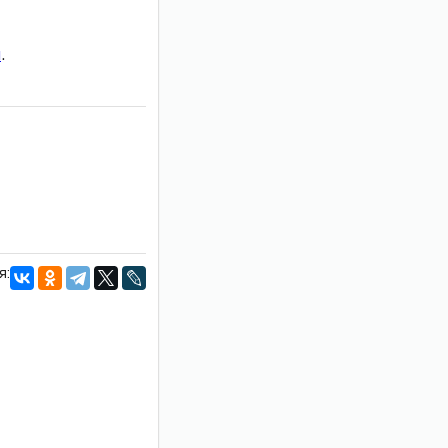
и
.
я: