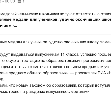
 - 08:08
1
ряные медали для учеников, удачно окончивших школ
чием.«...
ные медали для учеников, удачно окончивших школу, замен
будут выдаваться выпускникам 11 класса, успешно прош
итоговую аттестацию по образовательным программам ср
ющим итоговые отметки «отлично» по всем предметам учеб
овне среднего общего образования», — рассказали РИА «Н
и.
ли, что новым законом об образовании, который вступил в
дусмотрено награждение выпускников медалями.