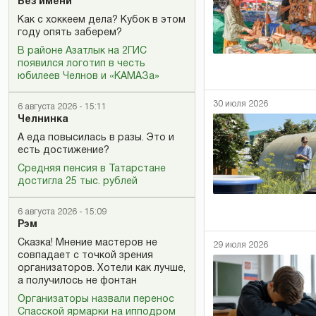
Без имени
Как с хоккеем дела? Кубок в этом
году опять заберем?
В районе Азатлык на 2ГИС
появился логотип в честь
юбилеев Челнов и «КАМАЗа»
30 июля 2026
6 августа 2026 - 15:11
Челнинка
А еда повысилась в разы. Это и
есть достижение?
Средняя пенсия в Татарстане
достигла 25 тыс. рублей
6 августа 2026 - 15:09
Рэм
Сказка! Мнение мастеров не
29 июля 2026
совпадает с точкой зрения
организаторов. Хотели как лучше,
а получилось не фонтан
Организаторы назвали перенос
Спасской ярмарки на ипподром