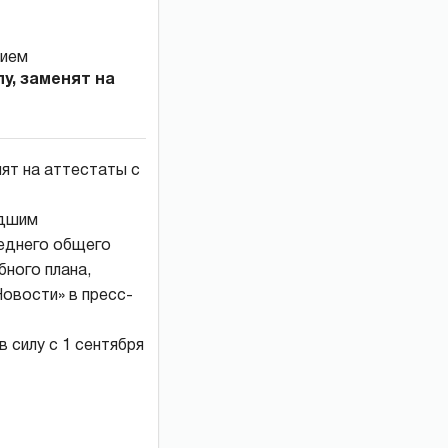
у, заменят на
ят на аттестаты с
едшим
еднего общего
ного плана,
овости» в пресс-
 силу с 1 сентября