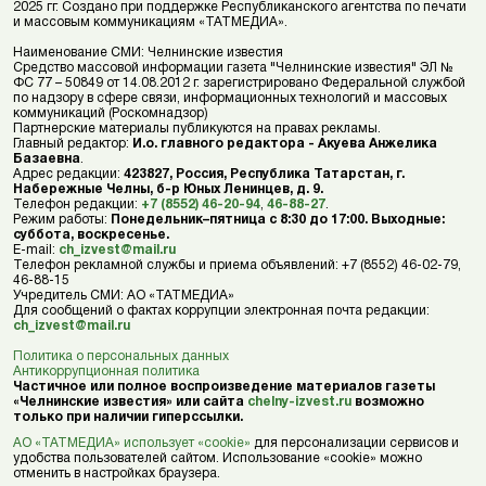
2025 гг. Создано при поддержке Республиканского агентства по печати
и массовым коммуникациям «ТАТМЕДИА».
Наименование СМИ: Челнинские известия
Средство массовой информации газета "Челнинские известия" ЭЛ №
ФС 77 – 50849 от 14.08.2012 г. зарегистрировано Федеральной службой
по надзору в сфере связи, информационных технологий и массовых
коммуникаций (Роскомнадзор)
Партнерские материалы публикуются на правах рекламы.
Главный редактор:
И.о. главного редактора - Акуева Анжелика
Базаевна
.
Адрес редакции:
423827, Россия, Республика Татарстан, г.
Набережные Челны, б-р Юных Ленинцев, д. 9.
Телефон редакции:
+7 (8552) 46-20-94
,
46-88-27
.
Режим работы:
Понедельник–пятница с 8:30 до 17:00. Выходные:
суббота, воскресенье.
E-mail:
ch_izvest@mail.ru
Телефон рекламной службы и приема объявлений: +7 (8552) 46-02-79,
46-88-15
Учредитель СМИ: АО «ТАТМЕДИА»
Для сообщений о фактах коррупции электронная почта редакции:
ch_izvest@mail.ru
Политика о персональных данных
Антикоррупционная политика
Частичное или полное воспроизведение материалов газеты
«Челнинские известия» или сайта
chelny-izvest.ru
возможно
только при наличии гиперссылки.
АО «ТАТМЕДИА» использует «cookie»
для персонализации сервисов и
удобства пользователей сайтом. Использование «cookie» можно
отменить в настройках браузера.