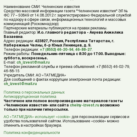
Наименование СМИ: Челнинские известия
Средство массовой информации газета "Челнинские известия" ЭЛ №
ФС 77 – 50849 от 14.08.2012 г. зарегистрировано Федеральной службой
по надзору в сфере связи, информационных технологий и массовых
коммуникаций (Роскомнадзор)
Партнерские материалы публикуются на правах рекламы.
Главный редактор:
И.о. главного редактора - Акуева Анжелика
Базаевна
.
Адрес редакции:
423827, Россия, Республика Татарстан, г.
Набережные Челны, б-р Юных Ленинцев, д. 9.
Телефон редакции:
+7 (8552) 46-20-94
,
46-88-27
.
Режим работы:
Понедельник–пятница с 8:30 до 17:00. Выходные:
суббота, воскресенье.
E-mail:
ch_izvest@mail.ru
Телефон рекламной службы и приема объявлений: +7 (8552) 46-02-79,
46-88-15
Учредитель СМИ: АО «ТАТМЕДИА»
Для сообщений о фактах коррупции электронная почта редакции:
ch_izvest@mail.ru
Политика о персональных данных
Антикоррупционная политика
Частичное или полное воспроизведение материалов газеты
«Челнинские известия» или сайта
chelny-izvest.ru
возможно
только при наличии гиперссылки.
АО «ТАТМЕДИА» использует «cookie»
для персонализации сервисов и
удобства пользователей сайтом. Использование «cookie» можно
отменить в настройках браузера.
Политика конфиденциальности