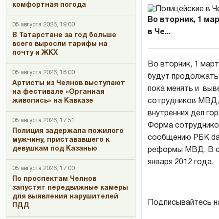
комфортная погода
Во вторник, 1 ма
05 августа 2026, 19:00
в Че...
В Татарстане за год больше
всего выросли тарифы на
почту и ЖКХ
Во вторник, 1 март
05 августа 2026, 18:00
будут продолжать 
Артисты из Челнов выступают
пока менять и выве
на фестивале «Органная
живопись» на Кавказе
сотрудников МВД, 
внутренних дел го
05 августа 2026, 17:51
Форма сотрудников
Полиция задержала пожилого
сообщению РБК dai
мужчину, пристававшего к
девушкам под Казанью
реформы МВД. В св
января 2012 года.
05 августа 2026, 17:00
По проспектам Челнов
запустят передвижные камеры
для выявления нарушителей
Подписывайтесь н
ПДД