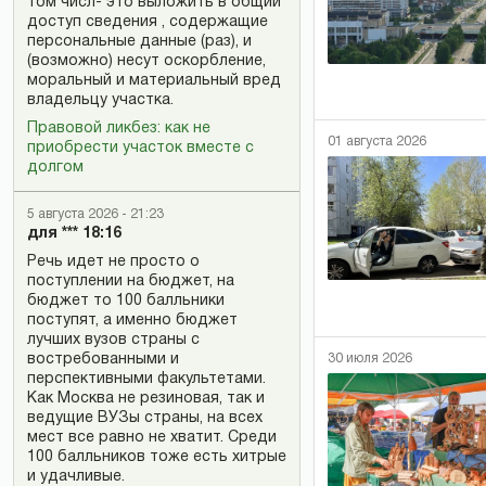
том числ- это выложить в общий
доступ сведения , содержащие
персональные данные (раз), и
(возможно) несут оскорбление,
моральный и материальный вред
владельцу участка.
Правовой ликбез: как не
01 августа 2026
приобрести участок вместе с
долгом
5 августа 2026 - 21:23
для *** 18:16
Речь идет не просто о
поступлении на бюджет, на
бюджет то 100 балльники
поступят, а именно бюджет
лучших вузов страны с
востребованными и
30 июля 2026
перспективными факультетами.
Как Москва не резиновая, так и
ведущие ВУЗы страны, на всех
мест все равно не хватит. Среди
100 балльников тоже есть хитрые
и удачливые.