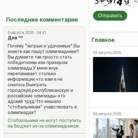
Отправить
Последние комментарии
6 августа 2026 - 04:41
Для ***
Главное
Почему "хитрые и удачливые".Вы
знаете как пашут олимпиадники?
04 августа 2026
Вы думаете так просто стать
победителем или призером
олимпиады.У меня внук
перепахивает столько
информации,что вам и не
снилось.Выиграть
городскую,республиканскую и
российские олмпиады-это
адский труд.Что мешало
"стобальникам" учавствовать в
олимпиадах?
03 августа 2026
Стобалльники не могут поступить
на бюджет из-за олимпиадников