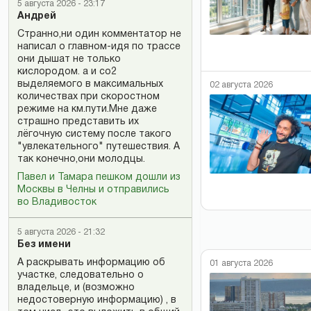
5 августа 2026 - 23:17
Андрей
Странно,ни один комментатор не
написал о главном-идя по трассе
они дышат не только
кислородом. а и со2
выделяемого в максимальных
02 августа 2026
количествах при скоростном
режиме на км.пути.Мне даже
страшно представить их
лёгочную систему после такого
"увлекательного" путешествия. А
так конечно,они молодцы.
Павел и Тамара пешком дошли из
Москвы в Челны и отправились
во Владивосток
5 августа 2026 - 21:32
Без имени
А раскрывать информацию об
01 августа 2026
участке, следовательно о
владельце, и (возможно
недостоверную информацию) , в