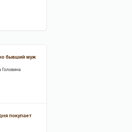
 но бывший муж
 Головина
дня покупает