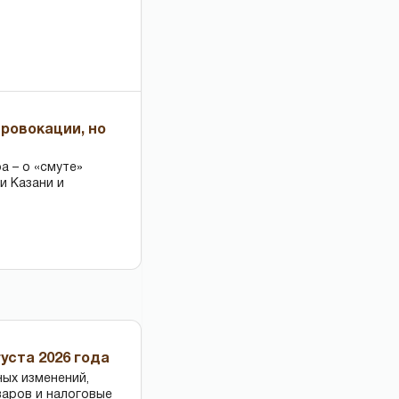
провокации, но
 – о «смуте»
и Казани и
уста 2026 года
ных изменений,
варов и налоговые