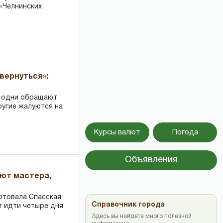
«Челнинских
вернуться»:
: одни обращают
ругие жалуются на
Курсы валют
Погода
Объявления
ают мастера,
ртовала Спасская
Справочник города
т идти четыре дня
Здесь вы найдете много полезной