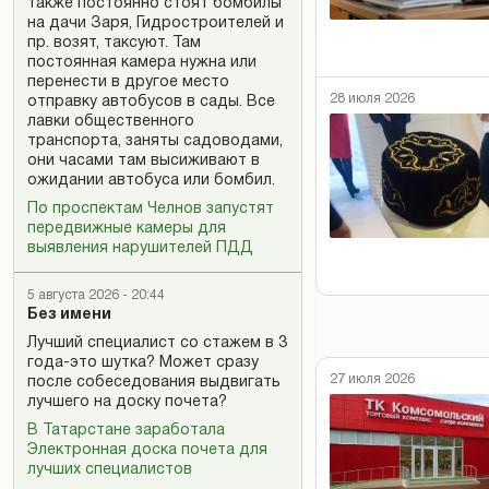
также постоянно стоят бомбилы
на дачи Заря, Гидростроителей и
пр. возят, таксуют. Там
постоянная камера нужна или
перенести в другое место
28 июля 2026
отправку автобусов в сады. Все
лавки общественного
транспорта, заняты садоводами,
они часами там высиживают в
ожидании автобуса или бомбил.
По проспектам Челнов запустят
передвижные камеры для
выявления нарушителей ПДД
5 августа 2026 - 20:44
Без имени
Лучший специалист со стажем в 3
года-это шутка? Может сразу
27 июля 2026
после собеседования выдвигать
лучшего на доску почета?
В Татарстане заработала
Электронная доска почета для
лучших специалистов