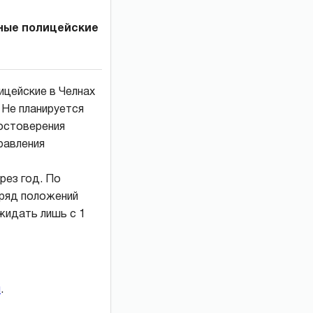
нные полицейские
лицейские в Челнах
 Не планируется
достоверения
равления
рез год. По
 ряд положений
жидать лишь с 1
и
.