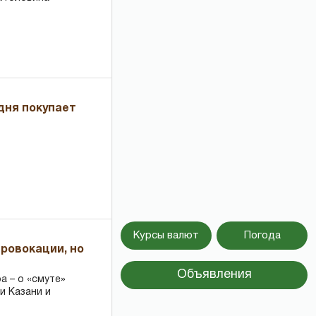
дня покупает
Курсы валют
Погода
провокации, но
Объявления
 – о «смуте»
и Казани и