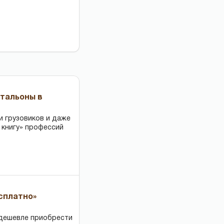
чтальоны в
и грузовиков и даже
 книгу» профессий
есплатно»
 дешевле приобрести