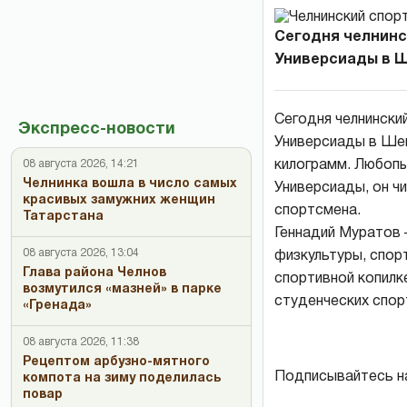
Сегодня челнинс
Универсиады в Ш
Сегодня челнински
Экспресс-новости
Универсиады в Шен
килограмм. Любопы
08 августа 2026, 14:21
Челнинка вошла в число самых
Универсиады, он чи
красивых замужних женщин
спортсмена.
Татарстана
Геннадий Муратов 
08 августа 2026, 13:04
физкультуры, спорт
Глава района Челнов
спортивной копилке
возмутился «мазней» в парке
студенческих спор
«Гренада»
08 августа 2026, 11:38
Рецептом арбузно-мятного
Подписывайтесь н
компота на зиму поделилась
повар