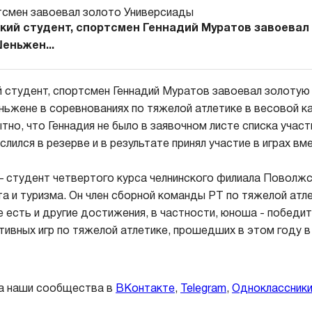
кий студент, спортсмен Геннадий Муратов завоевал
еньжен...
й студент, спортсмен Геннадий Муратов завоевал золотую
ьжене в соревнованиях по тяжелой атлетике в весовой ка
тно, что Геннадия не было в заявочном листе списка учас
слился в резерве и в результате принял участие в играх вм
– студент четвертого курса челнинского филиала Поволж
а и туризма. Он член сборной команды РТ по тяжелой атле
 есть и другие достижения, в частности, юноша - победит
тивных игр по тяжелой атлетике, прошедших в этом году 
а наши сообщества в
ВКонтакте
,
Telegram
,
Одноклассник