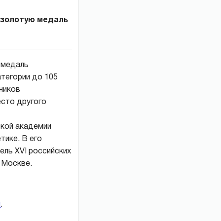
 золотую медаль
 медаль
тегории до 105
тников
есто другого
ской академии
тике. В его
ель XVI российских
в Москве.
и
.