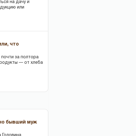
ться на дачу и
одукцию или
или, что
 почти за полтора
продукты — от хлеба
 но бывший муж
 Головина