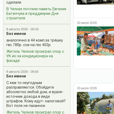
сделали.
В Челнах почтили память Евгения
Батенчука в преддверии Дня
строителя
30 июля 2026
8 августа 2026 - 09:39
Без имени
аналогично в 44 комп.за трёшку
гвс 780р .сои на гвс 402р
Житель Челнов проиграл спор с
УК из-за кондиционера на
фасаде
8 августа 2026 - 09:04
Без имени
С кем то неугодным
расправляются. Обойдите
30 июля 2026
абсолютно любой дом, и вуаля-
источник дохода в виде
штрафов. Кому идут- налоговой?
Вот поле не паханное.
Житель Челнов проиграл спор с