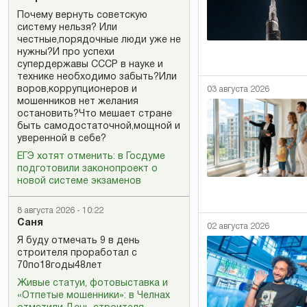
Почему вернуть советскую
систему нельзя? Или
честные,порядочные люди уже не
нужны?И про успехи
супердержавы СССР в науке и
технике необходимо забыть?Или
воров,коррупционеров и
03 августа 2026
мошенников нет желания
остановить?Что мешает стране
быть самодостаточной,мощной и
уверенной в себе?
ЕГЭ хотят отменить: в Госдуме
подготовили законопроект о
новой системе экзаменов
8 августа 2026 - 10:22
Саня
02 августа 2026
Я буду отмечать 9 в день
строителя проработал с
70по18годы48лет
Живые статуи, фотовыставка и
«Отпетые мошенники»: в Челнах