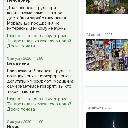
Пенсионер
Для человека труда при
капитализме самое главное
достойная заработная плата.
Моральные поощрения не
интересны и никому не нужны.
05 августа 2026
Главное – человек труда: раис
Татарстана высказался о новой
Доске почета
8 августа 2026 - 12:59
Без имени
Раис лукавит:Человека труда:- в
полиции гонят- прокурор гонит-
депутаты игнорируют- медицина
сами знаетеВсе говорят: ты кто
такой, пшол вон.
Главное – человек труда: раис
Татарстана высказался о новой
04 августа 2026
Доске почета
8 августа 2026 - 11:06
Игорь