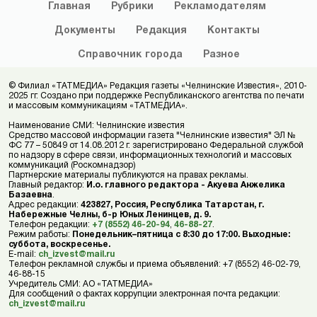
Главная
Рубрики
Рекламодателям
Документы
Редакция
Контакты
Справочник
города
Разное
© Филиал «ТАТМЕДИА» Редакция газеты «Челнинские Известия», 2010-
2025 гг. Создано при поддержке Республиканского агентства по печати
и массовым коммуникациям «ТАТМЕДИА».
Наименование СМИ: Челнинские известия
Средство массовой информации газета "Челнинские известия" ЭЛ №
ФС 77 – 50849 от 14.08.2012 г. зарегистрировано Федеральной службой
по надзору в сфере связи, информационных технологий и массовых
коммуникаций (Роскомнадзор)
Партнерские материалы публикуются на правах рекламы.
Главный редактор:
И.о. главного редактора - Акуева Анжелика
Базаевна
.
Адрес редакции:
423827, Россия, Республика Татарстан, г.
Набережные Челны, б-р Юных Ленинцев, д. 9.
Телефон редакции:
+7 (8552) 46-20-94
,
46-88-27
.
Режим работы:
Понедельник–пятница с 8:30 до 17:00. Выходные:
суббота, воскресенье.
E-mail:
ch_izvest@mail.ru
Телефон рекламной службы и приема объявлений: +7 (8552) 46-02-79,
46-88-15
Учредитель СМИ: АО «ТАТМЕДИА»
Для сообщений о фактах коррупции электронная почта редакции:
ch_izvest@mail.ru