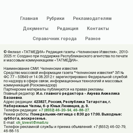
Главная
Рубрики
Рекламодателям
Документы
Редакция
Контакты
Справочник
города
Разное
© Филиал «ТАТМЕДИА» Редакция газеты «Челнинские Известия», 2010-
2025 гг. Создано при поддержке Республиканского агентства по печати
и массовым коммуникациям «ТАТМЕДИА».
Наименование СМИ: Челнинские известия
Средство массовой информации газета "Челнинские известия" ЭЛ №
ФС 77 – 50849 от 14.08.2012 г. зарегистрировано Федеральной службой
по надзору в сфере связи, информационных технологий и массовых
коммуникаций (Роскомнадзор)
Партнерские материалы публикуются на правах рекламы.
Главный редактор:
И.о. главного редактора - Акуева Анжелика
Базаевна
.
Адрес редакции:
423827, Россия, Республика Татарстан, г.
Набережные Челны, б-р Юных Ленинцев, д. 9.
Телефон редакции:
+7 (8552) 46-20-94
,
46-88-27
.
Режим работы:
Понедельник–пятница с 8:30 до 17:00. Выходные:
суббота, воскресенье.
E-mail:
ch_izvest@mail.ru
Телефон рекламной службы и приема объявлений: +7 (8552) 46-02-79,
46-88-15