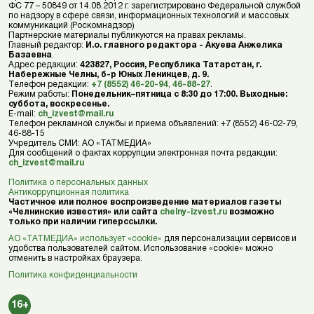
ФС 77 – 50849 от 14.08.2012 г. зарегистрировано Федеральной службой
по надзору в сфере связи, информационных технологий и массовых
коммуникаций (Роскомнадзор)
Партнерские материалы публикуются на правах рекламы.
Главный редактор:
И.о. главного редактора - Акуева Анжелика
Базаевна
.
Адрес редакции:
423827, Россия, Республика Татарстан, г.
Набережные Челны, б-р Юных Ленинцев, д. 9.
Телефон редакции:
+7 (8552) 46-20-94
,
46-88-27
.
Режим работы:
Понедельник–пятница с 8:30 до 17:00. Выходные:
суббота, воскресенье.
E-mail:
ch_izvest@mail.ru
Телефон рекламной службы и приема объявлений: +7 (8552) 46-02-79,
46-88-15
Учредитель СМИ: АО «ТАТМЕДИА»
Для сообщений о фактах коррупции электронная почта редакции:
ch_izvest@mail.ru
Политика о персональных данных
Антикоррупционная политика
Частичное или полное воспроизведение материалов газеты
«Челнинские известия» или сайта
chelny-izvest.ru
возможно
только при наличии гиперссылки.
АО «ТАТМЕДИА» использует «cookie»
для персонализации сервисов и
удобства пользователей сайтом. Использование «cookie» можно
отменить в настройках браузера.
Политика конфиденциальности
16+