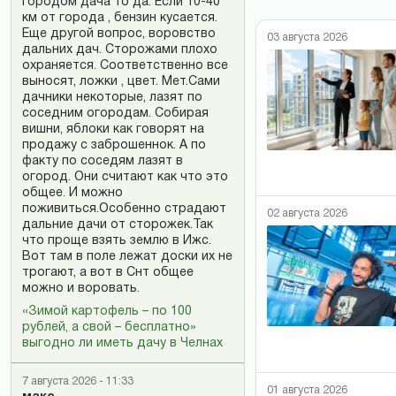
городом дача то да. Если 10-40
км от города , бензин кусается.
Еще другой вопрос, воровство
03 августа 2026
дальних дач. Сторожами плохо
охраняется. Соответственно все
выносят, ложки , цвет. Мет.Сами
дачники некоторые, лазят по
соседним огородам. Собирая
вишни, яблоки как говорят на
продажу с заброшеннок. А по
факту по соседям лазят в
огород. Они считают как что это
общее. И можно
поживиться.Особенно страдают
02 августа 2026
дальние дачи от сторожек.Так
что проще взять землю в Ижс.
Вот там в поле лежат доски их не
трогают, а вот в Снт общее
можно и воровать.
«Зимой картофель – по 100
рублей, а свой – бесплатно»
выгодно ли иметь дачу в Челнах
7 августа 2026 - 11:33
01 августа 2026