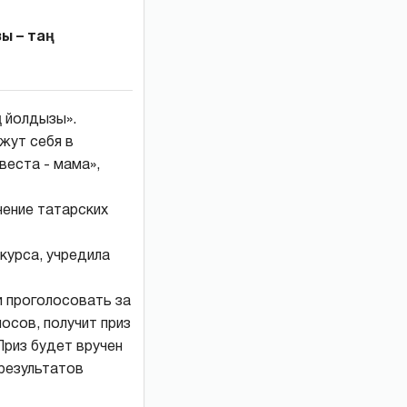
ы – таң
ң йолдызы».
ажут себя в
веста - мама»,
нение татарских
курса, учредила
 и проголосовать за
осов, получит приз
Приз будет вручен
 результатов