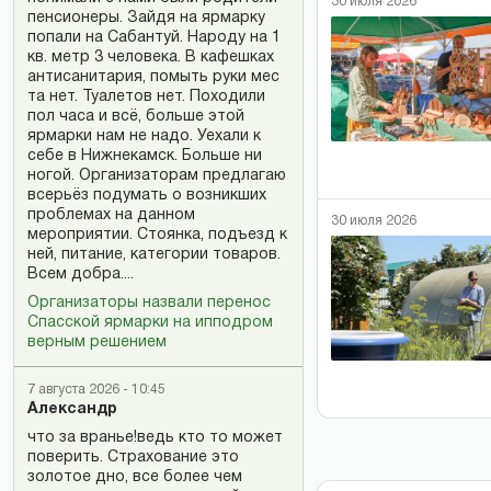
30 июля 2026
пенсионеры. Зайдя на ярмарку
попали на Сабантуй. Народу на 1
кв. метр 3 человека. В кафешках
антисанитария, помыть руки мес
та нет. Туалетов нет. Походили
пол часа и всё, больше этой
ярмарки нам не надо. Уехали к
себе в Нижнекамск. Больше ни
ногой. Организаторам предлагаю
всерьёз подумать о возникших
проблемах на данном
30 июля 2026
мероприятии. Стоянка, подъезд к
ней, питание, категории товаров.
Всем добра....
Организаторы назвали перенос
Спасской ярмарки на ипподром
верным решением
7 августа 2026 - 10:45
Александр
что за вранье!ведь кто то может
поверить. Страхование это
золотое дно, все более чем