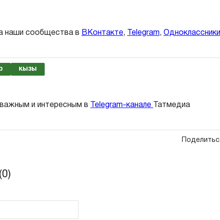
а наши сообщества в
ВКонтакте
,
Telegram
,
Одноклассник
р
кызы
 важным и интересным в
Telegram-канале
Татмедиа
Поделитьс
0)