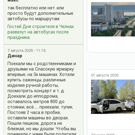
макс
так бесплатно или нет. или
просто будут дополнительные
автобусы по маршрутам
Гостей Дня строителя в Челнах
развезут на автобусах после
праздника
7 августа 2026 - 11:18
Динар
Поехали мы с родственниками и
друзьями на Спасскую ярмарку
впервые, на 3х машинах. Хотели
01 августа 2026
купить саженцы, различные
изделия ручной работы,
посмотреть концерт и т. д.
Доехали до ипподрома,
оставалось метров 800 до
стоянки, всё..... приехали, тупик.
Постояв 2 часа в пробке,
оставили машины во дворах.
Пошли пешком, дорога не
близкая, но мы дошли. Чтобы вы
понимали с нами были родители