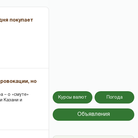
дня покупает
провокации, но
 – о «смуте»
Курсы валют
Погода
и Казани и
Объявления