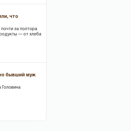
или, что
 почти за полтора
продукты — от хлеба
 но бывший муж
 Головина