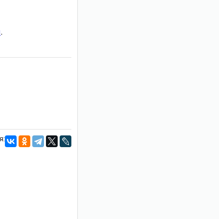
и
.
я: