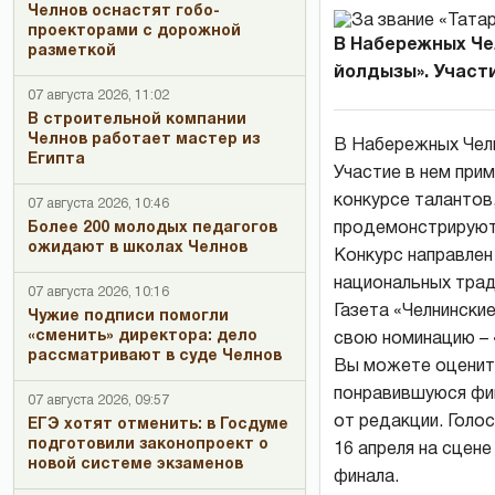
Челнов оснастят гобо-
проекторами с дорожной
В Набережных Чел
разметкой
йолдызы». Участие
07 августа 2026, 11:02
В строительной компании
Челнов работает мастер из
В Набережных Челн
Египта
Участие в нем прим
конкурсе талантов
07 августа 2026, 10:46
Более 200 молодых педагогов
продемонстрируют 
ожидают в школах Челнов
Конкурс направлен
национальных трад
07 августа 2026, 10:16
Газета «Челнински
Чужие подписи помогли
«сменить» директора: дело
свою номинацию – 
рассматривают в суде Челнов
Вы можете оценит
понравившуюся фин
07 августа 2026, 09:57
от редакции. Голос
ЕГЭ хотят отменить: в Госдуме
подготовили законопроект о
16 апреля на сцен
новой системе экзаменов
финала.