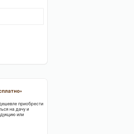
есплатно»
 дешевле приобрести
ться на дачу и
одукцию или