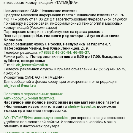
и массовым коммуникациям «ТАТМЕДИА».
Наименование СМИ: Челнинские известия
Средство массовой информации газета "Челнинские известия" ЭЛ №
ФС 77 – 50849 от 14.08.2012 г. зарегистрировано Федеральной службой
по надзору в сфере связи, информационных технологий и массовых
коммуникаций (Роскомнадзор)
Партнерские материалы публикуются на правах рекламы.
Главный редактор:
И.о. главного редактора - Акуева Анжелика
Базаевна
.
Адрес редакции:
423827, Россия, Республика Татарстан, г.
Набережные Челны, б-р Юных Ленинцев, д. 9.
Телефон редакции:
+7 (8552) 46-20-94
,
46-88-27
.
Режим работы:
Понедельник–пятница с 8:30 до 17:00. Выходные:
суббота, воскресенье.
E-mail:
ch_izvest@mail.ru
Телефон рекламной службы и приема объявлений: +7 (8552) 46-02-79,
46-88-15
Учредитель СМИ: АО «ТАТМЕДИА»
Для сообщений о фактах коррупции электронная почта редакции:
ch_izvest@mail.ru
Политика о персональных данных
Антикоррупционная политика
Частичное или полное воспроизведение материалов газеты
«Челнинские известия» или сайта
chelny-izvest.ru
возможно
только при наличии гиперссылки.
АО «ТАТМЕДИА» использует «cookie»
для персонализации сервисов и
удобства пользователей сайтом. Использование «cookie» можно
отменить в настройках браузера.