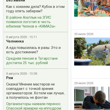
Без имени
Как с хоккеем дела? Кубок в этом
году опять заберем?
В районе Азатлык на 2ГИС
появился логотип в честь
юбилеев Челнов и «КАМАЗа»
30 июля 2026
6 августа 2026 - 15:11
Челнинка
А еда повысилась в разы. Это и
есть достижение?
Средняя пенсия в Татарстане
достигла 25 тыс. рублей
6 августа 2026 - 15:09
Рэм
29 июля 2026
Сказка! Мнение мастеров не
совпадает с точкой зрения
организаторов. Хотели как лучше,
а получилось не фонтан
Организаторы назвали перенос
Спасской ярмарки на ипподром