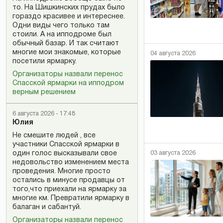
то. На Шишкинских прудах было
гораздо красивее и интереснее.
Одни виды чего только там
стоили. А на ипподроме был
обычный базар. И так считают
многие мои знакомые, которые
04 августа 2026
посетили ярмарку.
Организаторы назвали перенос
Спасской ярмарки на ипподром
верным решением
6 августа 2026 - 17:48
Юлия
Не смешите людей , все
участники Спасской ярмарки в
03 августа 2026
один голос высказывали свое
недовольство изменением места
проведения. Многие просто
остались в минусе продавцы от
того,что приехали на ярмарку за
многие км. Превратили ярмарку в
балаган и сабантуй.
Организаторы назвали перенос