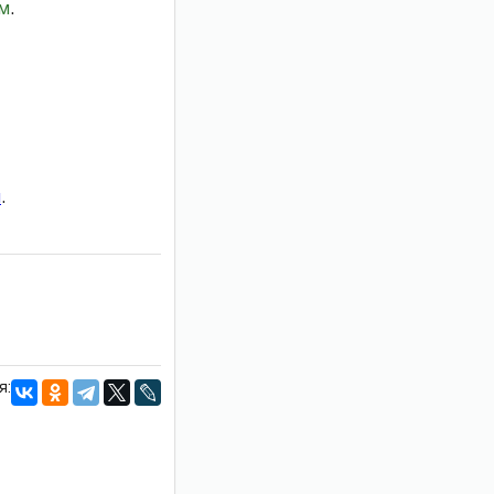
ом
.
и
.
я: