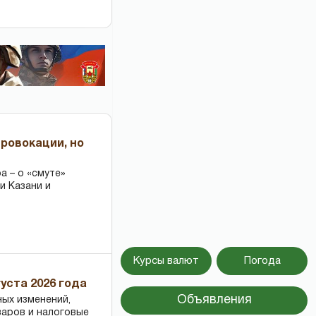
провокации, но
 – о «смуте»
и Казани и
Курсы валют
Погода
уста 2026 года
Объявления
ных изменений,
варов и налоговые