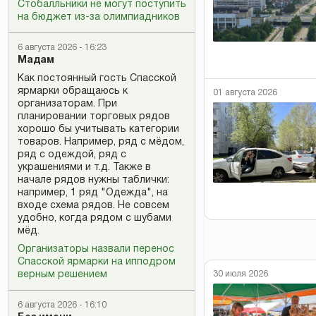
Стобалльники не могут поступить
на бюджет из-за олимпиадников
6 августа 2026 - 16:23
Мадам
Как постоянный гость Спасской
ярмарки обращаюсь к
01 августа 2026
организаторам. При
планировании торговых рядов
хорошо бы учитывать категории
товаров. Например, ряд с мёдом,
ряд с одеждой, ряд с
украшениями и т.д. Также в
начале рядов нужны таблички:
например, 1 ряд "Одежда", на
входе схема рядов. Не совсем
удобно, когда рядом с шубами
мёд.
Организаторы назвали перенос
Спасской ярмарки на ипподром
30 июля 2026
верным решением
6 августа 2026 - 16:10