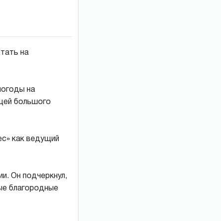
тать на
погоды на
ущей большого
ес» как ведущий
и. Он подчеркнул,
мые благородные