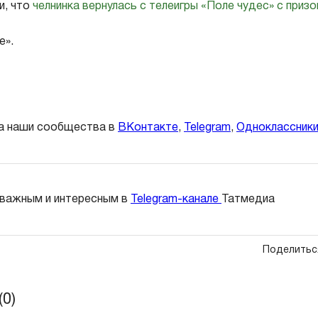
и, что
челнинка вернулась с телеигры «Поле чудес» с приз
е».
а наши сообщества в
ВКонтакте
,
Telegram
,
Одноклассник
 важным и интересным в
Telegram-канале
Татмедиа
Поделитьс
0)