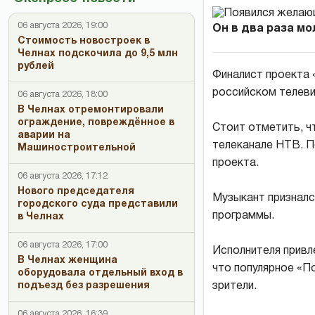
06 августа 2026, 19:00
Он в два раза м
Стоимость новостроек в
Челнах подскочила до 9,5 млн
рублей
Финалист проекта 
российском телев
06 августа 2026, 18:00
В Челнах отремонтировали
ограждение, повреждённое в
Стоит отметить, ч
аварии на
телеканале НТВ. П
Машиностроительной
проекта.
06 августа 2026, 17:12
Нового председателя
Музыкант призналс
городского суда представили
программы.
в Челнах
06 августа 2026, 17:00
Исполнителя привл
В Челнах женщина
что популярное «П
оборудовала отдельный вход в
зрители.
подъезд без разрешения
06 августа 2026, 16:39