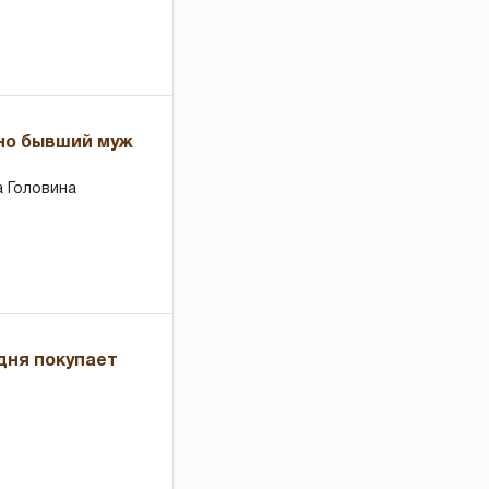
 но бывший муж
 Головина
дня покупает